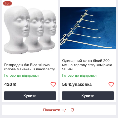
Топ
Одинарний гачок білий 200
Розпродаж б/в Біла жіноча
мм на торгову сітку коміркою
голова манекен із пінопласту
50 мм
Готово до відправки
Готово до відправки
420
56
₴
₴/упаковка
Купити
Купити
Показати ще