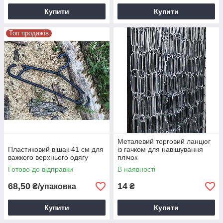
Купити
Купити
Топ продажів
Металевий торговий ланцюг
Пластиковий вішак 41 см для
із гачком для навішування
важкого верхнього одягу
плічок
Готово до відправки
В наявності
68,50
14
₴/упаковка
₴
Купити
Купити