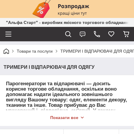
"Альфа Старт" - виробник якісного торгового обладнання о
Товари та послуги
ТРИМЕРИ І ВІДПАРЮВАЧІ ДЛЯ ОДЯ
ТРИМЕРИ І ВІДПАРЮВАЧІ ДЛЯ ОДЯГУ
Парогенератори та відпарювачі — досить
корисне торгове обладнання, оскільки воно
допомагає надати ідеального зовнішнього
вигляду Вашому товару: одяг, елементи декору,
тканини та інше. Товар прибуває до Вас
упакований і, відповідно, зм'ятий. У такому
"непродувному" вигляді виставляти продукцію
Показати все
не можна: це загрожує Вам браком бажання в
потенційних покупців придбати товар, а, у
підсумку, і зовсім втраті цікавості до Вашої