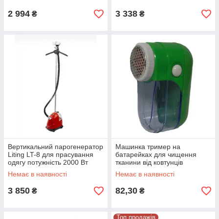
2 994
3 338
₴
₴
Вертикальний парогенератор
Машинка тример на
Liting LT-8 для прасування
батарейках для чищення
одягу потужність 2000 Вт
тканини від ковтунців
Немає в наявності
Немає в наявності
3 850
82,30
₴
₴
Топ продажів