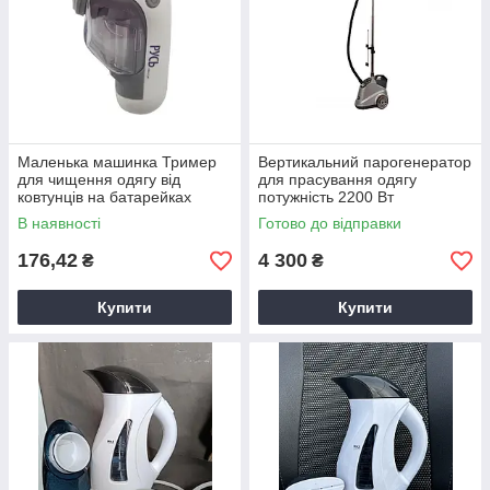
Маленька машинка Тример
Вертикальний парогенератор
для чищення одягу від
для прасування одягу
ковтунців на батарейках
потужність 2200 Вт
В наявності
Готово до відправки
176,42
4 300
₴
₴
Купити
Купити