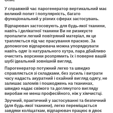
У справжній час парогенератор вертикальний має
великий попит і популярність, багато
функціональний у різних сферах застосувань.
Відпарювач застосовують для будь-якої тканини,
навіть і делікатної тканини Ви не ризикуєте
пропалити легкий повітряний матеріал, як це
трапляється під час прасування праскою. За
допомогою відпарювача можна упорядкувати
навіть одяг із натурального хутра, пара дбайливо
очистить ворсинки розпрямить їх і поверне вашій
шубі ідеальний зовнішній вигляд.
Парогенератор потужний легко та швидко
справляється зі складками,
без зусиль і витрати
часу надасть акуратний і охайний вигляд одягу, не
залишає заломів і пошкоджень на тканинах,
швидко надає свіжого та доглянутого вигляду
виробам не менш професійного, ніж у хімчистці.
Зручний, практичний у застосуванні та
безпечний
(для будь-якої тканини),
легко переміщається
завдяки коліщаткам, відпарювач працює в двоє