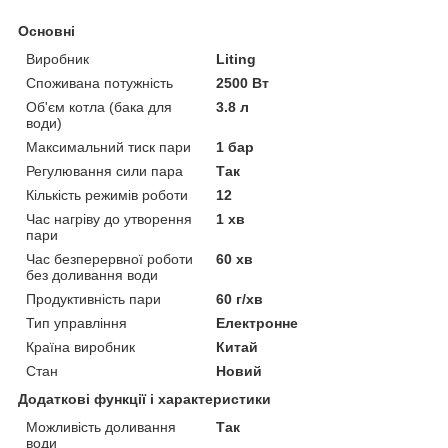
Основні
Виробник
Liting
Споживана потужність
2500 Вт
Об'єм котла (бака для
3.8 л
води)
Максимальний тиск пари
1 бар
Регулювання сили пара
Так
Кількість режимів роботи
12
Час нагріву до утворення
1 хв
пари
Час безперервної роботи
60 хв
без доливання води
Продуктивність пари
60 г/хв
Тип управління
Електронне
Країна виробник
Китай
Стан
Новий
Додаткові функції і характеристики
Можливість доливання
Так
води