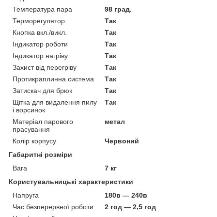
Температура пара
98 град.
Терморегулятор
Так
Кнопка вкл./викл.
Так
Індикатор роботи
Так
Індикатор нагріву
Так
Захист від перегріву
Так
Протикраплинна система
Так
Затискач для брюк
Так
Щітка для видалення пилу
Так
і ворсинок
Матеріал парового
метал
прасування
Колір корпусу
Червоний
Габаритні розміри
Вага
7 кг
Користувальницькі характеристики
Напруга
180в — 240в
Час безперервної роботи
2 год — 2,5 год