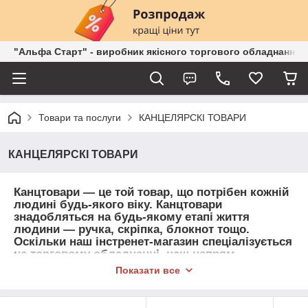
"Альфа Старт" - виробник якісного торгового обладнання о
Товари та послуги
КАНЦЕЛЯРСКІ ТОВАРИ
КАНЦЕЛЯРСКІ ТОВАРИ
Канцтовари — це той товар, що потрібен кожній
людині будь-якого віку. Канцтовари
знадобляться на будь-якому етапі життя
людини — ручка, скріпка, блокнот тощо.
Оскільки наш інстренет-магазин спеціалізується
на торговому обладнанні, наш напрям
канцелярських товарів йде переважно для
Показати все
магазинів. Ви можете купити в нас накладні,
детектор валют тощо.