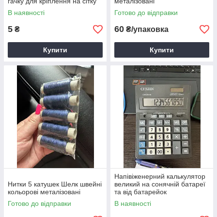
гачку для кріплення на сітку
металізовані
або волосінь
В наявності
Готово до відправки
5
60
₴
₴/упаковка
Купити
Купити
Напівіженерний калькулятор
Нитки 5 катушек Шелк швейні
великий на сонячній батареї
кольорові металізовані
та від батарейок
Готово до відправки
В наявності