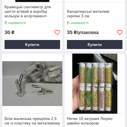
Кравецькі сантиметр для
шиття м'який в коробці
Канцелярські металеві
кольори в асортименті
скріпки 3 см
В наявності
В наявності
30
35
₴
₴/упаковка
Купити
Купити
Біла маленька прищіпка 2,5
Нитки 10 катушек Люрікс
см із пластику на металевому
швейні кольорові