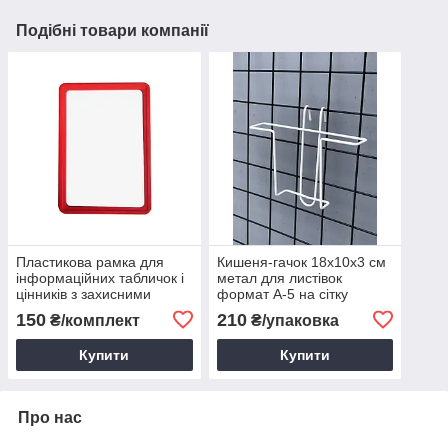
Подібні товари компанії
Пластикова рамка для
Кишеня-гачок 18х10х3 см
інформаційних табличок і
метал для листівок
цінників з захисними
формат А-5 на сітку
екранами формат А5
150
210
₴/комплект
₴/упаковка
Купити
Купити
Про нас