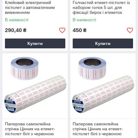
Клейовий електричний
Голчастий етикет-пістолет із
пістолет з автоматичним
набором голок 5 шт. для
вимкненням
фіксації бирок і етикеток
В наявності
В наявності
290,40
450
₴
₴
Купити
Купити
Паперова самоклейна
Паперова самоклейна
стрічка Цінник на етикет-
стрічка Цінник на етикет-
пістолет білі з червоною
пістолет білі з червоною