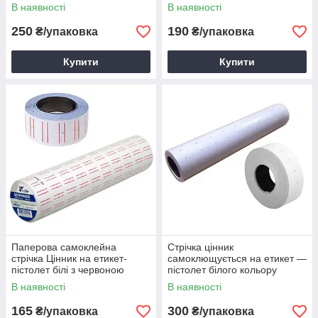
смужкою
смужкою
В наявності
В наявності
250
190
₴/упаковка
₴/упаковка
Купити
Купити
Паперова самоклейна
Стрічка цінник
стрічка Цінник на етикет-
самоклющується на етикет —
пістолет білі з червоною
пістолет білого кольору
смужкою
В наявності
В наявності
165
300
₴/упаковка
₴/упаковка