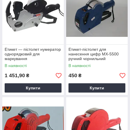
Етикет — пістолет нумератор
Етикет-пістолет для
однорядковий для
нанесення цифр МХ-5500
маркування
ручний чорнильний
Маркувальник
В наявності
В наявності
1 451,90
450
₴
₴
Купити
Купити