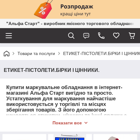
"Альфа Старт" - виробник якісного торгового обладнання о
Товари та послуги
ЕТИКЕТ-ПІСТОЛЕТИ.БІРКИ І ЦІННИК
ЕТИКЕТ-ПІСТОЛЕТИ.БІРКИ І ЦІННИКИ.
Купити маркувальне обладнання в інтернет-
магазині Альфа Старт вигідно та просто.
Устаткування для маркування найчастіше
використовується у торгівлі та місцях
зберігання товарів. З його допомогою
наносяться етикетки, цінники та інші ярлики з
інформацією. У сучасних умовах маркування
Показати все
повинне проводитися дуже швидко і у великих
обсягах, тому спеціальні апарати та витратні
матеріали до них незамінні.