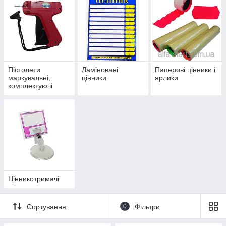
Пістолети
Ламіновані
Паперові цінники і
маркувальні,
цінники
ярлики
комплектуючі
Цінникотримачі
Сортування
0
Фільтри