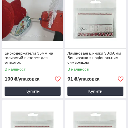
Биркодержатели 35мм на
Ламіновані цінники 90х60мм
голчастий пістолет для
Вишиванка з національним
етикеток
символікою
В наявності
В наявності
100
91
₴/упаковка
₴/упаковка
Купити
Купити