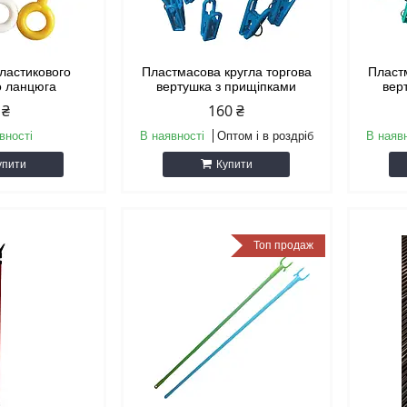
пластикового
Пластмасова кругла торгова
Пласт
о ланцюга
вертушка з прищіпками
вер
 ₴
160 ₴
вності
В наявності
Оптом і в роздріб
В наяв
упити
Купити
Топ продаж