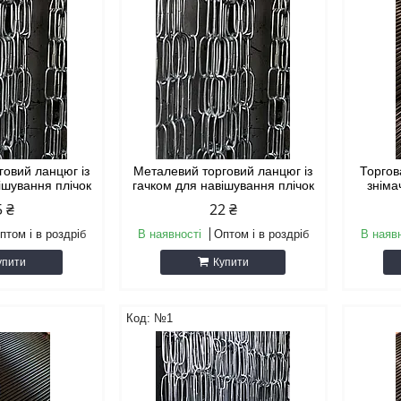
говий ланцюг із
Металевий торговий ланцюг із
Торгов
ішування плічок
гачком для навішування плічок
зніма
5 ₴
22 ₴
птом і в роздріб
В наявності
Оптом і в роздріб
В наяв
упити
Купити
№1