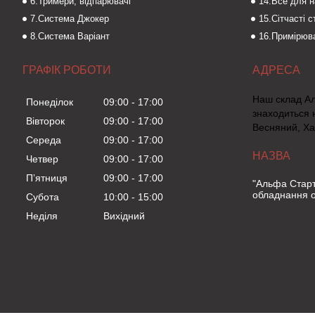
6.Тримери, відпарювачі
14.Все для 
7.Система Джокер
15.Сітчасті 
8.Система Варіант
16.Примірюва
ГРАФІК РОБОТИ
Наш склад А
Понеділок
09:00
17:00
знаходиться 
Вівторок
09:00
17:00
Весняний, Ха
Середа
09:00
17:00
Четвер
09:00
17:00
Пʼятниця
09:00
17:00
"Альфа Старт
обладнання о
Субота
10:00
15:00
Неділя
Вихідний