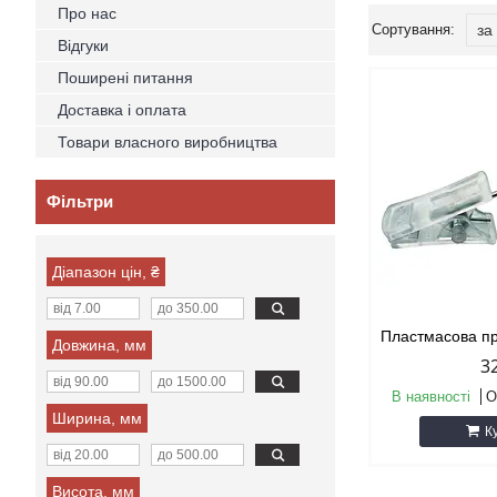
Про нас
Відгуки
Поширені питання
Доставка і оплата
Товари власного виробництва
Фільтри
Діапазон цін, ₴
Пластмасова пр
Довжина, мм
3
В наявності
О
Ширина, мм
К
Висота, мм