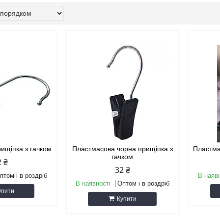
ищіпка з гачком
Пластмасова чорна прищіпка з
Пластма
гачком
2 ₴
32 ₴
птом і в роздріб
В наяв
В наявності
Оптом і в роздріб
упити
Купити