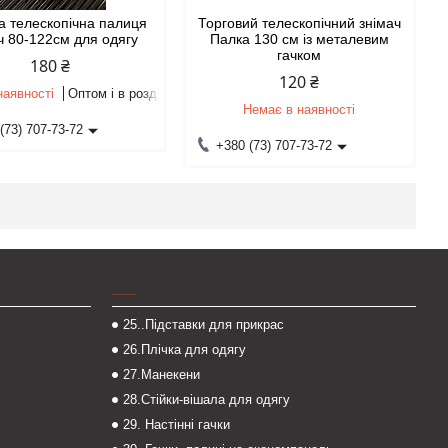
а телескопічна палиця
Торговий телескопічний знімач
ч 80-122см для одягу
Палка 130 см із металевим
гачком
180 ₴
120 ₴
наявності
Оптом і в роздріб
Немає в наявності
(73) 707-73-72
+380 (73) 707-73-72
___
25..Підставки для прикрас
26.Плічка для одягу
27.Манекени
28.Стійки-вішала для одягу
29. Настінні гачки