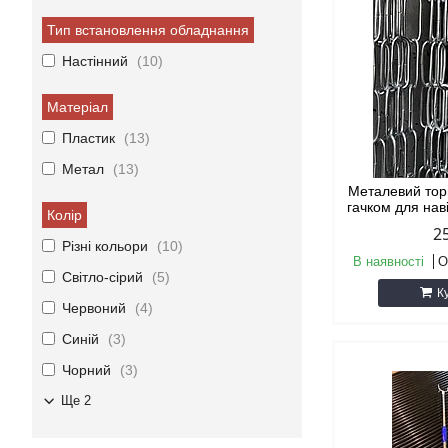
Тип встановлення обладнання
Настінний
10
Матеріал
Пластик
13
Метал
13
Металевий тор
гачком для нав
Колір
2
Різні кольори
10
В наявності
О
Світло-сірий
5
К
Червоний
4
Синій
3
Чорний
3
Ще 2