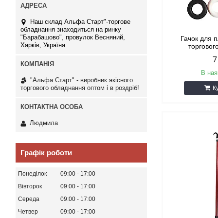
Наш склад Альфа Старт"-торгове
обладнання знаходиться на ринку
"Барабашово", провулок Весняний,
Гачок для 
Харків, Україна
торговог
7
В ная
"Альфа Старт" - виробник якісного
торгового обладнання оптом і в роздріб!
К
Людмила
Графік роботи
Понеділок
09:00
17:00
Вівторок
09:00
17:00
Середа
09:00
17:00
Четвер
09:00
17:00