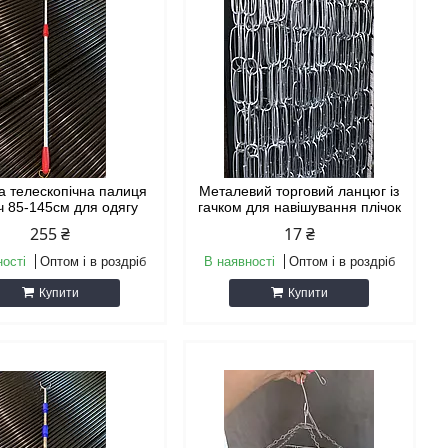
а телескопічна палиця
Металевий торговий ланцюг із
ч 85-145см для одягу
гачком для навішування плічок
255 ₴
17 ₴
ності
Оптом і в роздріб
В наявності
Оптом і в роздріб
Купити
Купити