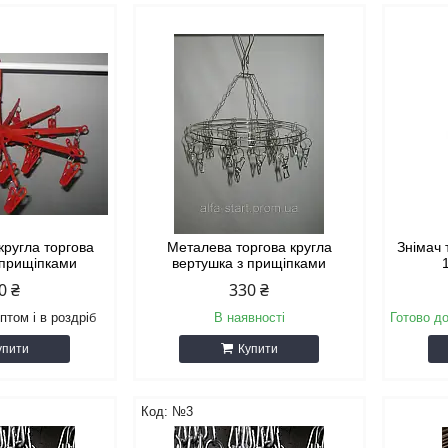
кругла торгова
Металева торгова кругла
Знімач 
 прищіпками
вертушка з прищіпками
0 ₴
330 ₴
птом і в роздріб
В наявності
Готово до
упити
Купити
№3