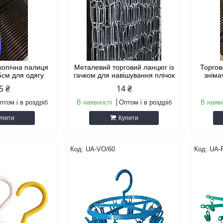
копічна палиця
Металевий торговий ланцюг із
Торгов
5см для одягу
гачком для навішування плічок
зніма
5 ₴
14 ₴
птом і в роздріб
В наявності
Оптом і в роздріб
В наяв
упити
Купити
UA-VO/60
UA-