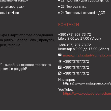
навішування товару
22.Підставки для сумок,тарілок
стелажі,вертушки
23. Торгова сітка
льні кабінки
24.Торгівельні стелажі з ДСП
+380 (73) 707-73-72
льфа Старт"-торгове обладнання
Life з 9:00 до 17:00 (Viber)
на ринку "Барабашово", провулок
рків, Україна
+380 (97) 707-73-72
Київстар з 9:00 до 17:00 (Viber)
magazin.alfa.start@gmail.com
+380737077372
" - виробник якісного торгового
+380737077372
птом і в роздріб!
+380737077372
Инстаграм
http (s)://www.instagram.com/al
YouTube