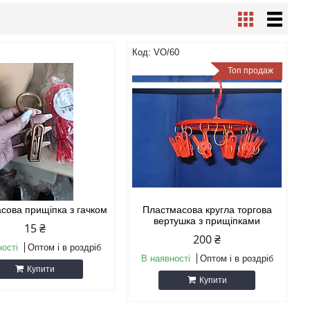
VO/60
Топ продаж
сова прищіпка з гачком
Пластмасова кругла торгова
вертушка з прищіпками
15 ₴
200 ₴
ності
Оптом і в роздріб
В наявності
Оптом і в роздріб
Купити
Купити