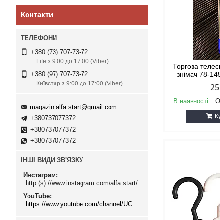
Контакти
+380 (73) 707-73-72
Life з 9:00 до 17:00 (Viber)
Торгова телес
знімач 78-14
+380 (97) 707-73-72
Київстар з 9:00 до 17:00 (Viber)
25
В наявності
О
magazin.alfa.start@gmail.com
К
+380737077372
+380737077372
+380737077372
ІНШІ ВИДИ ЗВ'ЯЗКУ
Инстаграм
http (s)://www.instagram.com/alfa.start/
YouTube
https://www.youtube.com/channel/UCMzwfuPdxogFIKF_nELVFNw