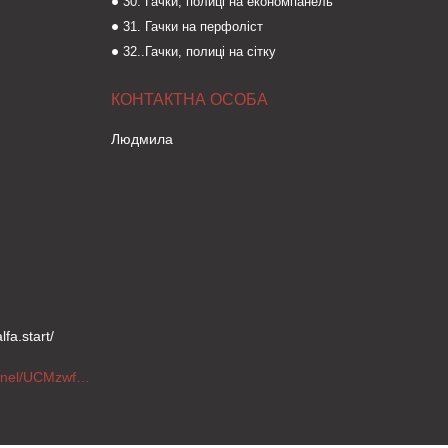
30. Гачки, полиці на економпанель
31. Гачки на перфоліст
32..Гачки, полиці на сітку
Людмила
fa.start/
https://www.youtube.com/channel/UCMzwfuPdxogFIKF_nELVFNw