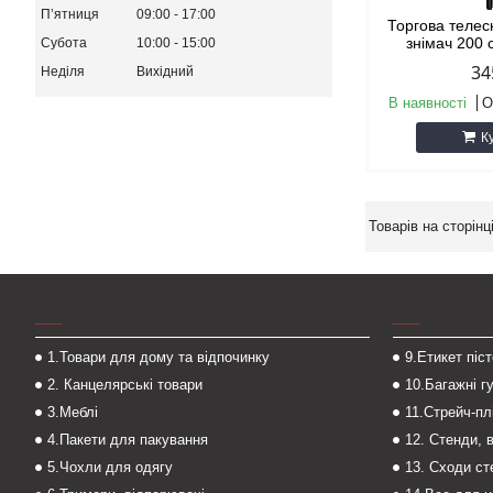
Пʼятниця
09:00
17:00
Торгова телес
знімач 200 
Субота
10:00
15:00
34
Неділя
Вихідний
В наявності
О
К
___
___
1.Товари для дому та відпочинку
9.Етикет піс
2. Канцелярські товари
10.Багажні г
3.Меблі
11.Стрейч-пл
4.Пакети для пакування
12. Стенди, 
5.Чохли для одягу
13. Сходи с