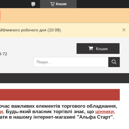
Кошик
йближчого робочого дня (10.08).
Кошик
3-72
ночас важливих елементів торгового обладнання,
ги
. Будь-який власник торгівлі знає, що
цінники,
ати в нашому інтернет-магазині "Альфа Старт".