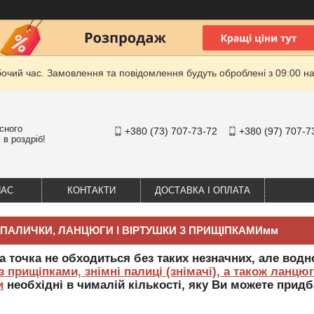
бочий час. Замовлення та повідомлення будуть оброблені з 09:00 на
існого
+380 (73) 707-73-72
+380 (97) 707-7
 в роздріб!
НАС
КОНТАКТИ
ДОСТАВКА І ОПЛАТА
 ПАЛИЧКИ, ЛАНЦЮГИ І ВІРТУШКИ З ПРИЩІПКАМИмм
а точка не обходиться без таких незначних, але вод
з прищіпками, знімні палиці (знімачі), а також ланцю
и
необхідні в чималій кількості, яку Ви можете придб