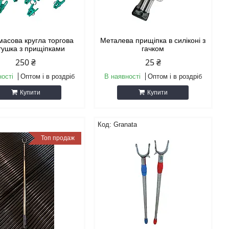
масова кругла торгова
Металева прищіпка в силіконі з
тушка з прищіпками
гачком
250 ₴
25 ₴
ності
Оптом і в роздріб
В наявності
Оптом і в роздріб
Купити
Купити
Granata
Топ продаж