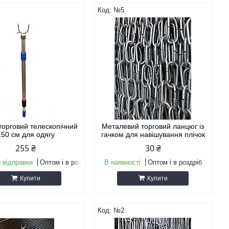
№5
торговий телескопічний
Металевий торговий ланцюг із
150 см для одягу
гачком для навішування плічок
255 ₴
30 ₴
 відправки
Оптом і в роздріб
В наявності
Оптом і в роздріб
Купити
Купити
№2