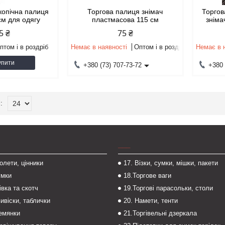
копічна палиця
Торгова палиця знімач
Торгов
см для одягу
пластмасова 115 см
зніма
5 ₴
75 ₴
птом і в роздріб
Немає в наявності
Оптом і в роздріб
Немає в 
упити
+380 (73) 707-73-72
+380 
___
толети, цінники
17. Візки, сумки, мішки, пакети
умки
18.Торгове ваги
івка та скотч
19.Торгові парасольки, столи
вивіски, таблички
20. Намети, тенти
темянки
21.Торгівельні дзеркала