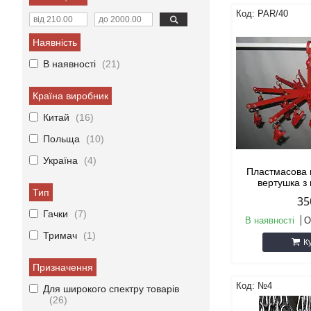
PAR/40
Наявність
В наявності
21
Країна виробник
Китай
16
Польща
10
Україна
4
Пластмасова 
вертушка з
Тип
35
Гачки
7
В наявності
О
Тримач
1
К
Призначення
№4
Для широкого спектру товарів
26