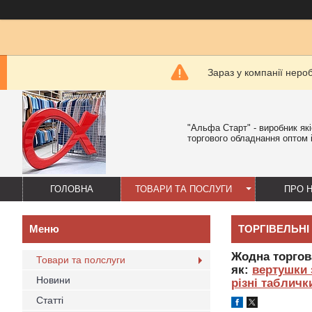
Зараз у компанії неро
"Альфа Старт" - виробник як
торгового обладнання оптом і
ГОЛОВНА
ТОВАРИ ТА ПОСЛУГИ
ПРО 
ТОРГІВЕЛЬНІ
Жодна торгов
Товари та полслуги
як:
вертушки 
Новини
різні табличк
Статті