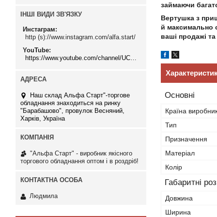
займаючи багато
ІНШІ ВИДИ ЗВ'ЯЗКУ
Вертушка з прищ
й
максимально с
Инстаграм
ваші продажі та
http (s)://www.instagram.com/alfa.start/
YouTube
https://www.youtube.com/channel/UCMzwfuPdxogFIKF_nELVFNw
Характеристи
Основні
Наш склад Альфа Старт"-торгове
обладнання знаходиться на ринку
"Барабашово", провулок Весняний,
Країна виробни
Харків, Україна
Тип
Призначення
Матеріал
"Альфа Старт" - виробник якісного
торгового обладнання оптом і в роздріб!
Колір
Габаритні ро
Людмила
Довжина
Ширина