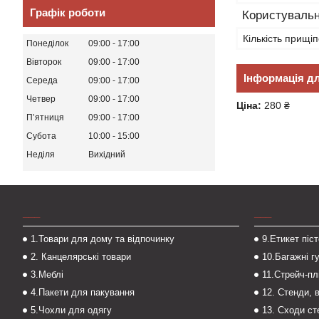
Графік роботи
Користувальн
Кількість прищіп
Понеділок
09:00
17:00
Вівторок
09:00
17:00
Інформація д
Середа
09:00
17:00
Четвер
09:00
17:00
Ціна:
280 ₴
Пʼятниця
09:00
17:00
Субота
10:00
15:00
Неділя
Вихідний
___
___
1.Товари для дому та відпочинку
9.Етикет піс
2. Канцелярські товари
10.Багажні г
3.Меблі
11.Стрейч-пл
4.Пакети для пакування
12. Стенди, 
5.Чохли для одягу
13. Сходи с