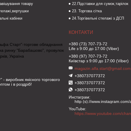
навішування товару
22.Підставки для сумок,тарілок
стелажі,вертушки
23. Торгова сітка
льні кабінки
24.Торгівельні стелажі з ДСП
+380 (73) 707-73-72
льфа Старт"-торгове обладнання
Life з 9:00 до 17:00 (Viber)
на ринку "Барабашово", провулок
рків, Україна
+380 (97) 707-73-72
Київстар з 9:00 до 17:00 (Viber)
magazin.alfa.start@gmail.com
+380737077372
" - виробник якісного торгового
+380737077372
птом і в роздріб!
+380737077372
Инстаграм
http (s)://www.instagram.com/al
YouTube