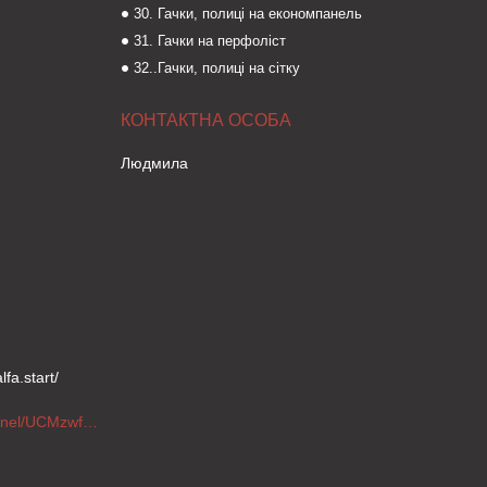
30. Гачки, полиці на економпанель
31. Гачки на перфоліст
32..Гачки, полиці на сітку
Людмила
fa.start/
https://www.youtube.com/channel/UCMzwfuPdxogFIKF_nELVFNw