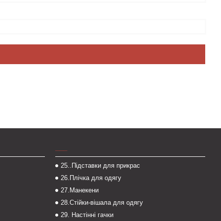
___
25..Підставки для прикрас
26.Плічка для одягу
27.Манекени
28.Стійки-вішала для одягу
29. Настінні гачки