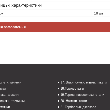
ицькі характеристики
ок
18 шт
ля замовлення
___
толети, цінники
17. Візки, сумки, мішки, пакети
умки
18.Торгове ваги
івка та скотч
19.Торгові парасольки, столи
вивіски, таблички
20. Намети, тенти
темянки
21.Торгівельні дзеркала