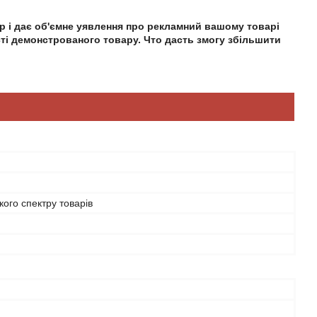
р і
дає об'ємне уявлення про рекламний
вашому товарі
сті демонстрованого товару. Ч
то дасть змогу збільшити
ого спектру товарів