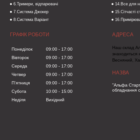
6.Тримери, відпарювачі
14.Все для 
7.Система Джокер
15.Сітчасті 
8.Система Варіант
16.Примірюва
ГРАФІК РОБОТИ
Наш склад А
Понеділок
09:00
17:00
знаходиться 
Вівторок
09:00
17:00
Весняний, Ха
Середа
09:00
17:00
Четвер
09:00
17:00
Пʼятниця
09:00
17:00
"Альфа Старт
обладнання о
Субота
10:00
15:00
Неділя
Вихідний