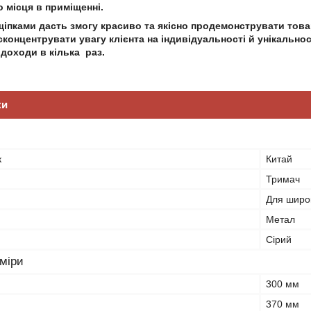
 місця в приміщенні.
іпками дасть змогу красиво та якісно продемонструвати това
концентрувати увагу клієнта на індивідуальності й унікально
 доходи в кілька раз.
ки
к
Китай
Тримач
Для широк
Метал
Сірий
зміри
300 мм
370 мм