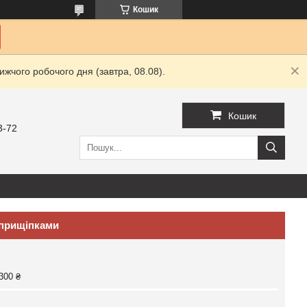
Кошик
жчого робочого дня (завтра, 08.08).
Кошик
3-72
 прищіпками
300 ₴