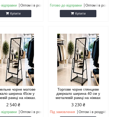
 відправки
Оптом і в роздріб
Готово до відправки
Оптом і в роздріб
Купити
Купити
івельне чорне матове
Торгове чорне глянцеве
кало ширина 45см у
дзеркало ширина 40 см у
евій рамці на ніжках.
металевій рамці на ніжках
2 540 ₴
3 230 ₴
 відправки
Оптом і в роздріб
Під замовлення
Оптом і в роздріб