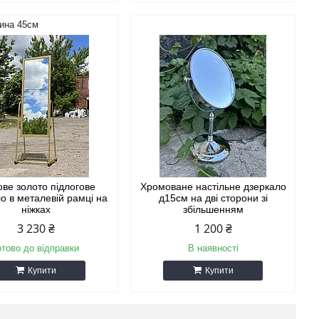
ина 45см
ове золото підлогове
Хромоване настільне дзеркало
о в металевій рамці на
д15см на дві сторони зі
ніжках
збільшенням
3 230 ₴
1 200 ₴
отово до відправки
В наявності
Купити
Купити