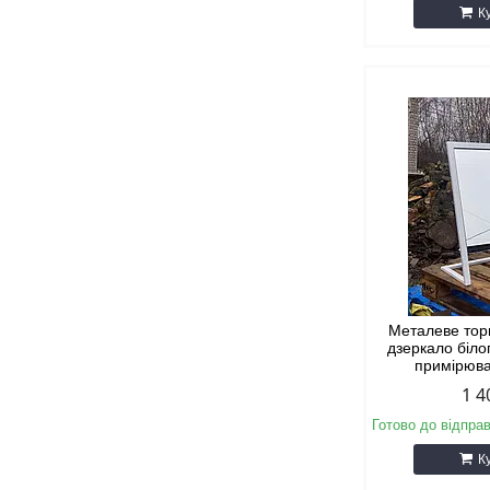
К
Металеве тор
дзеркало біло
примірюва
1 4
Готово до відпра
К