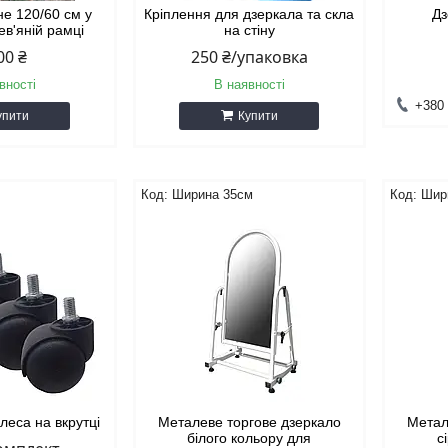
не 120/60 см у
Кріплення для дзеркала та скла
Дз
ев'яній рамці
на стіну
00 ₴
250 ₴/упаковка
вності
В наявності
+380 
упити
Купити
Ширина 35см
Шир
леса на вкрутці
Металеве торгове дзеркало
Метал
білого кольору для
с