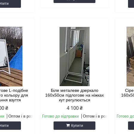
упити
гове L-подібне
Біле металеве дзеркало
Сіре
го кольору для
160х50см підлогове на ніжках
160х50
ння взуття
кут регулюється
00 ₴
4 100 ₴
вки
Оптом і в роздріб
Готово до відправки
Оптом і в роздріб
Готово до
упити
Купити