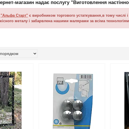
тернет-магазин надає послугу "Виготовлення настінн
я
"Альфа Старт"
є виробником торгового устаткування,в тому числі і 
якісного металу і забарвлена нашими малярами за всіма технологі