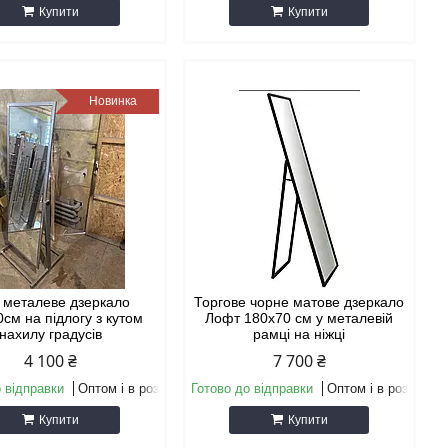
Купити
Купити
Новинка
 металеве дзеркало
Торгове чорне матове дзеркало
см на підлогу з кутом
Лофт 180х70 см у металевій
нахилу градусів
рамці на ніжці
4 100 ₴
7 700 ₴
 відправки
Оптом і в роздріб
Готово до відправки
Оптом і в роздріб
Купити
Купити