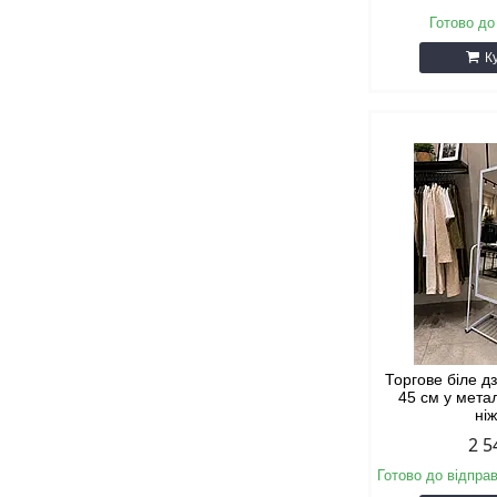
Готово до
К
Торгове біле 
45 см у мета
ні
2 5
Готово до відпра