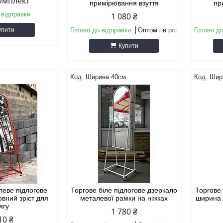
комплект
примірювання взуття
пр
 відправки
1 080 ₴
упити
Готово до відправки
Оптом і в роздріб
Готово до
Купити
Ширина 40см
Шир
леве підлогове
Торгове біле підлогове дзеркало
Торгове 
овний зріст для
металевої рамки на ніжках
ширина 
ягу
1 780 ₴
10 ₴