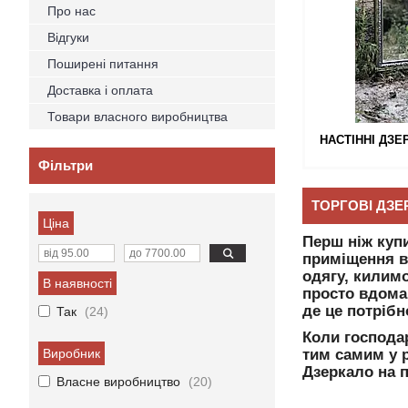
Про нас
Відгуки
Поширені питання
Доставка і оплата
Товари власного виробництва
НАСТІННІ ДЗЕ
Фільтри
ТОРГОВІ ДЗЕ
Ціна
Перш ніж куп
приміщення в 
одягу, килимо
В наявності
просто вдома в
де це потрібн
Так
24
Коли господар
Виробник
тим самим у р
Дзеркало на п
Власне виробництво
20