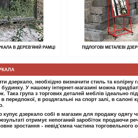
РКАЛА В ДЕРЕВ'ЯНІЙ РАМЦІ
ПІДЛОГОВІ МЕТАЛЕВІ ДЗЕ
РКАЛА
ити дзеркало, необхідно визначити стиль та колірну 
будинку. У нашому інтернет-магазині можна придбати
к. Така група з торгових деталей меблів ідеально пі
 передпокої, в роздягальні на спорт залі, в салоні кра
о.
 купує дзеркало собі в магазин для продажу одягу чи
езультаті отримує непоганий заробіток продаючи речі
овне зростання - невід'ємна частина торговельного 