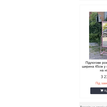
Підлогове ро
ширина 45см у 
на н
3 2
Під за
К