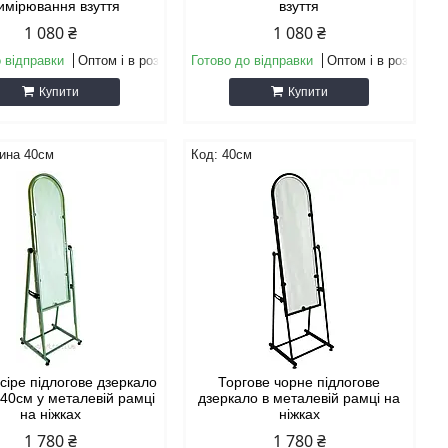
имірювання взуття
взуття
1 080 ₴
1 080 ₴
 відправки
Оптом і в роздріб
Готово до відправки
Оптом і в роздріб
Купити
Купити
ина 40см
40см
сіре підлогове дзеркало
Торгове чорне підлогове
40см у металевій рамці
дзеркало в металевій рамці на
на ніжках
ніжках
1 780 ₴
1 780 ₴