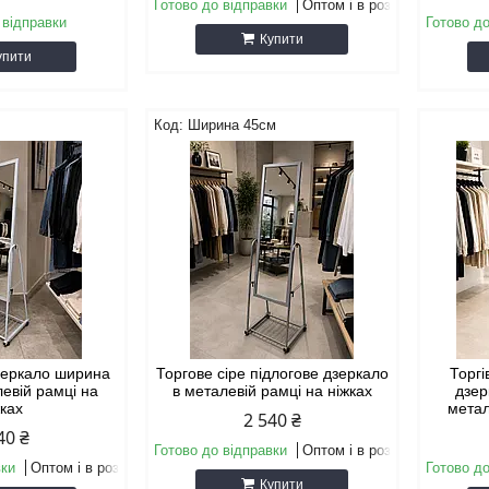
Готово до відправки
Оптом і в роздріб
 відправки
Готово до
Купити
упити
Ширина 45см
дзеркало ширина
Торгове сіре підлогове дзеркало
Торг
левій рамці на
в металевій рамці на ніжках
дзер
жках
метал
2 540 ₴
40 ₴
Готово до відправки
Оптом і в роздріб
вки
Оптом і в роздріб
Готово до
Купити