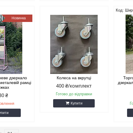
Шир
Новинка
жеве дзеркало
Колеса на вкрутці
Торг
металевій рамці
дзеркал
400 ₴/комплект
іжках
Готово до відправки
30 ₴
мовлення
Купити
Г
упити