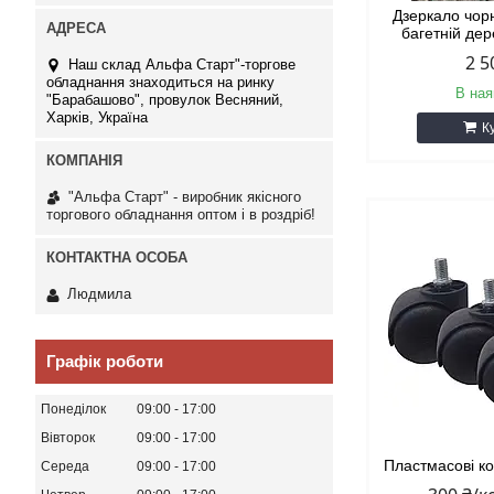
Дзеркало чор
багетній дер
2 5
Наш склад Альфа Старт"-торгове
обладнання знаходиться на ринку
В ная
"Барабашово", провулок Весняний,
Харків, Україна
К
"Альфа Старт" - виробник якісного
торгового обладнання оптом і в роздріб!
Людмила
Графік роботи
Понеділок
09:00
17:00
Вівторок
09:00
17:00
Пластмасові ко
Середа
09:00
17:00