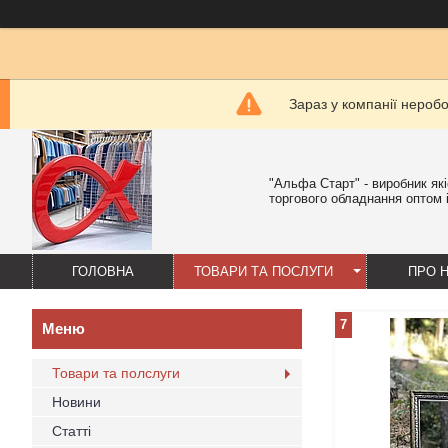
Зараз у компанії нероб
"Альфа Старт" - виробник як
торгового обладнання оптом і
ГОЛОВНА
ТОВАРИ ТА ПОСЛУГИ
ПРО 
7
Товари та полслуги
Новини
Статті