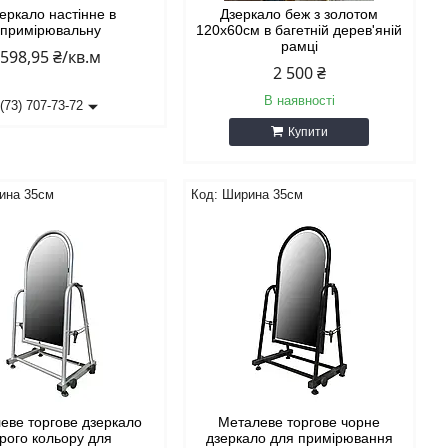
еркало настінне в
Дзеркало беж з золотом
примірювальну
120х60см в багетній дерев'яній
рамці
598,95 ₴/кв.м
2 500 ₴
В наявності
(73) 707-73-72
Купити
ина 35см
Ширина 35см
еве торгове дзеркало
Металеве торгове чорне
ірого кольору для
дзеркало для примірювання