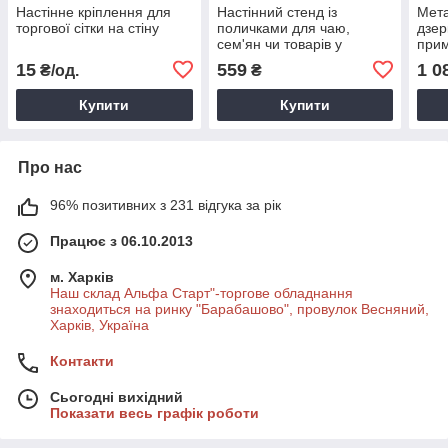
Настінне кріплення для
Настінний стенд із
Мета
торгової сітки на стіну
поличками для чаю,
дзер
сем'ян чи товарів у
прим
пакованні
15
559
1 0
₴/од.
₴
Купити
Купити
Про нас
96% позитивних з 231 відгука за рік
Працює з 06.10.2013
м. Харків
Наш склад Альфа Старт"-торгове обладнання
знаходиться на ринку "Барабашово", провулок Весняний,
Харків, Україна
Контакти
Сьогодні вихідний
Показати весь графік роботи