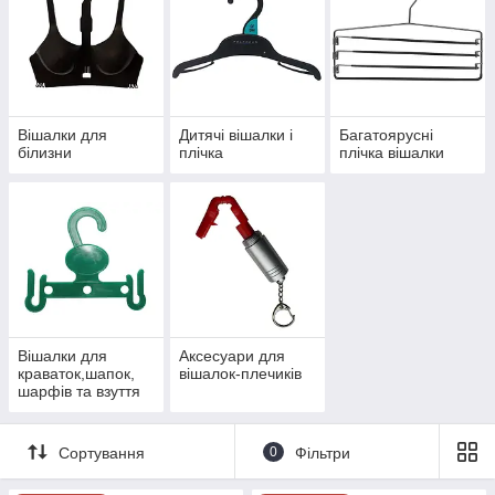
Вішалки для
Дитячі вішалки і
Багатоярусні
білизни
плічка
плічка вішалки
Вішалки для
Аксесуари для
краваток,шапок,
вішалок-плечиків
шарфів та взуття
Сортування
0
Фільтри