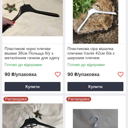
Пластикові чорні плечіки
Пластикова сіра вішалка
вішаки 38см Польща б/у з
плечики Італія 42см б/в з
металічним гачком для одягу
широким плечем
Готово до відправки
Готово до відправки
90
90
₴/упаковка
₴/упаковка
Купити
Купити
Распродажа
Распродажа