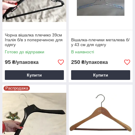
Чорна вішалка плечико 39см
Італія б/в з поперечиною для
Вішалка-плечики металева б/
одягу
у 43 см для одягу
Готово до відправки
В наявності
95
250
₴/упаковка
₴/упаковка
Купити
Купити
Распродажа