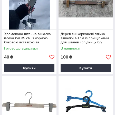
Хромована штанна вішалка
Дерев'яні коричневі плічка
плеча б/в 35 см із чорною
вішалки 40 см із прищіпками
буковою вставкою та
для штанів і спідниць б/у
прищіпками
Голландія
Готово до відправки
В наявності
40
100
₴
₴
Купити
Купити