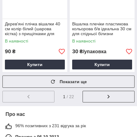
Дерев'яні плічка вішалки 40
Вішалка плечіки пластикова
см колір білий (шарова
кольорова б/в ідеальна 30 см
кістка) з прищіпками для
для спідньої білизни
штанів і спідниць Голландія
В наявності
В наявності
90
30
₴
₴/упаковка
Купити
Купити
Показати ще
1
/ 22
Про нас
96% позитивних з 231 відгука за рік
Працює з 06.10.2013