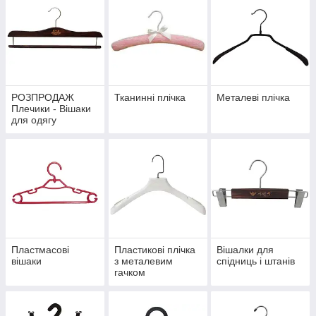
будинку.
Обов'язково почитайте статтю
"Як можна цікаво
використовувати в побуті стару непотрібну
вішалку-плічко для одягу
". Вам обов'язково
сподобається!!! Дайте вашої давно купленої і
вже не потрібної речі друге дихання!!!
РОЗПРОДАЖ
Тканинні плічка
Металеві плічка
Плечики - Вішаки
для одягу
Пластмасові
Пластикові плічка
Вішалки для
вішаки
з металевим
спідниць і штанів
гачком