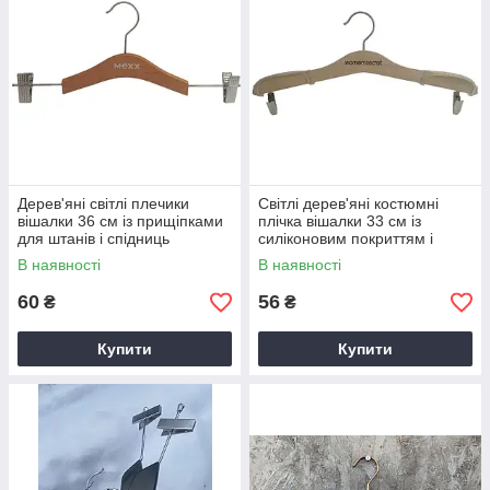
Дерев'яні світлі плечики
Світлі дерев'яні костюмні
вішалки 36 см із прищіпками
плічка вішалки 33 см із
для штанів і спідниць
силіконовим покриттям і
Голландія
прищіпками Англія
В наявності
В наявності
60
56
₴
₴
Купити
Купити