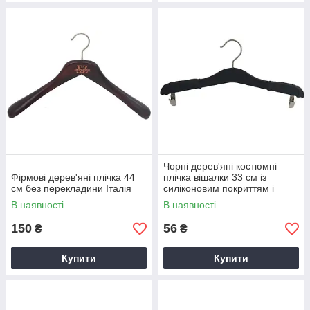
Чорні дерев'яні костюмні
Фірмові дерев'яні плічка 44
плічка вішалки 33 см із
см без перекладини Італія
силіконовим покриттям і
прищіпками Англія
В наявності
В наявності
150
56
₴
₴
Купити
Купити