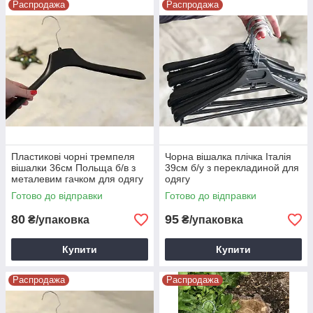
Распродажа
Распродажа
Пластикові чорні тремпеля
Чорна вішалка плічка Італія
вішалки 36см Польща б/в з
39см б/у з перекладиной для
металевим гачком для одягу
одягу
Готово до відправки
Готово до відправки
80
95
₴/упаковка
₴/упаковка
Купити
Купити
Распродажа
Распродажа