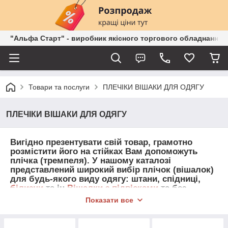
"Альфа Старт" - виробник якісного торгового обладнання о
Товари та послуги
ПЛЕЧІКИ ВІШАКИ ДЛЯ ОДЯГУ
ПЛЕЧІКИ ВІШАКИ ДЛЯ ОДЯГУ
Вигідно презентувати свій товар, грамотно
розмістити його на стійках Вам допоможуть
плічка (тремпеля). У нашому каталозі
представлений широкий вибір плічок (вішалок)
для будь-якого виду одягу: штани, спідниці,
білизни
та ін
Вішалки з підвісками
та без,
пластикові
або
дерев'яні
― різноманітність
Показати все
такого виду торгового обладнання "Альфа
Старт" дає можливість підібрати саме те, що
потрібно для Вашого торгового залу або