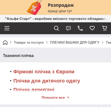
"Альфа Старт" - виробник якісного торгового обладнання о
Товари та послуги
ПЛЕЧІКИ ВІШАКИ ДЛЯ ОДЯГУ
Тка
Тканинні плічка
Фірмові плічка з Європи
Плічка для дитячого одягу
Плічка дерев'яні
Показати все
Металеві плічка
Пластмасові вішаки