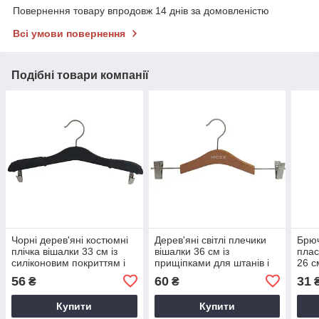
Повернення товару впродовж 14 днів за домовленістю
Всі умови повернення
Подібні товари компанії
Чорні дерев'яні костюмні
Дерев'яні світлі плечики
Брю
плічка вішалки 33 см із
вішалки 36 см із
плас
силіконовим покриттям і
прищіпками для штанів і
26 с
прищіпками Англія
спідниць Голландія
штан
56
60
31
₴
₴
Купити
Купити