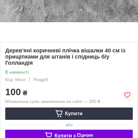
Дерев'яні коричневі плічка вішалки 40 см із
прищіпками для штанів і спідниць б/у
Голландія
В наявності
Код: Mexx
Роздріб
100
₴
Мінімальна сума замовлення на сайті — 300 ₴
Купити
або
Купити з