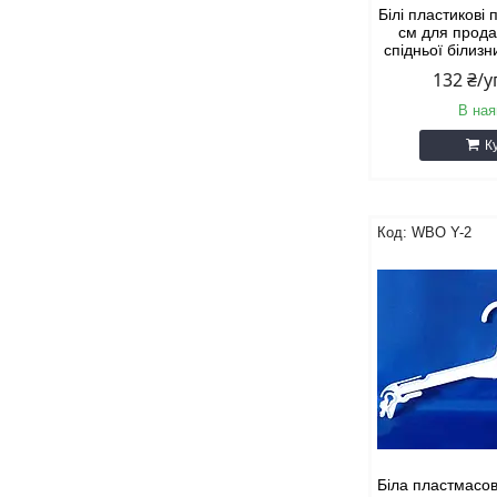
Білі пластикові 
см для прода
спідньої білизн
132 ₴/
В ная
К
WBO Y-2
Біла пластмасов