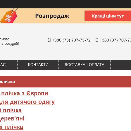
існого
+380 (73) 707-73-72
+380 (97) 707-7
 в роздріб!
НАС
КОНТАКТИ
ДОСТАВКА І ОПЛАТА
білизни
 плічка з Європи
для дитячого одягу
і плічка
дерев'яні
і плічка