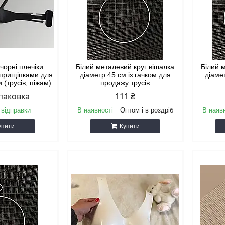
чорні плечіки
Білий металевий круг вішалка
Білий 
 прищіпками для
діаметр 45 см із гачком для
діаме
 (трусів, піжам)
продажу трусів
упаковка
111 ₴
 відправки
В наявності
Оптом і в роздріб
В наяв
упити
Купити