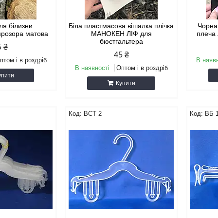
ля білизни
Біла пластмасова вішалка плічка
Чорна
прозора матова
МАНОКЕН ЛІФ для
плеча 
бюстгальтера
5 ₴
45 ₴
птом і в роздріб
В наяв
В наявності
Оптом і в роздріб
упити
Купити
ВСТ 2
BБ 