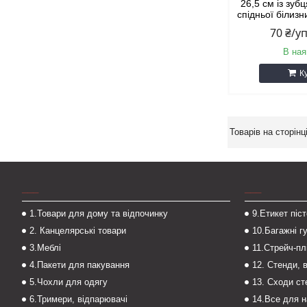
26,5 см із зуб
спідньої білизн
70 ₴/у
В ная
К
___
___
1.Товари для дому та відпочинку
9.Етикет піс
2. Канцелярські товари
10.Багажні г
3.Меблі
11.Стрейч-пл
4.Пакети для пакування
12. Стенди, 
5.Чохли для одягу
13. Сходи с
6.Тримери, відпарювачі
14.Все для 