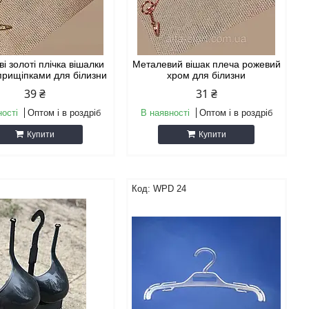
і золоті плічка вішалки
Металевий вішак плеча рожевий
 прищіпками для білизни
хром для білизни
39 ₴
31 ₴
ності
Оптом і в роздріб
В наявності
Оптом і в роздріб
Купити
Купити
WPD 24