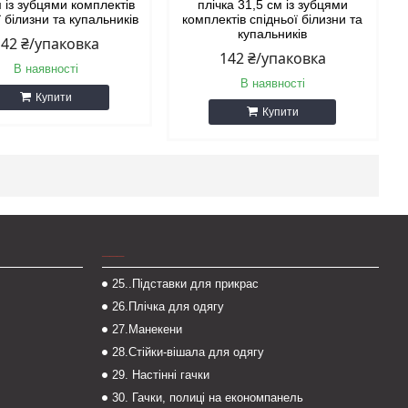
 із зубцями комплектів
плічка 31,5 см із зубцями
ї білизни та купальників
комплектів спідньої білизни та
купальників
142 ₴/упаковка
142 ₴/упаковка
В наявності
В наявності
Купити
Купити
___
25..Підставки для прикрас
26.Плічка для одягу
27.Манекени
28.Стійки-вішала для одягу
29. Настінні гачки
30. Гачки, полиці на економпанель