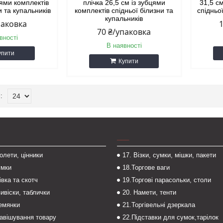
цями комплектів
плічка 26,5 см із зубцями
31,5 см
и та купальників
комплектів спідньої білизни та
спідньо
купальників
паковка
70 ₴/упаковка
вності
В наявності
упити
Купити
___
толети, цінники
17. Візки, сумки, мішки, пакети
умки
18.Торгове ваги
івка та скотч
19.Торгові парасольки, столи
вивіски, таблички
20. Намети, тенти
темянки
21.Торгівельні дзеркала
навішування товару
22.Підставки для сумок,тарілок