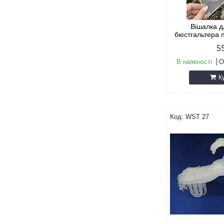
Вішалка д
бюстгальтера 
5
В наявності
О
К
WST 27