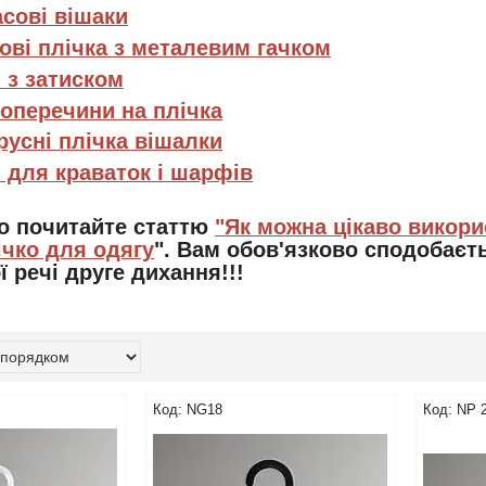
сові вішаки
ові плічка з металевим гачком
 з затиском
поперечини на плічка
русні плічка вішалки
 для краваток і шарфів
о почитайте статтю
"Як можна цікаво викори
ічко для одягу
". Вам обов'язково сподобаєть
ї речі друге дихання!!!
NG18
NP 