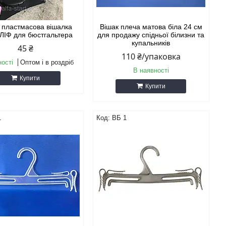
 пластмасова вішалка
Вішак плеча матова біла 24 см
ЛІФ для бюстгальтера
для продажу спідньої білизни та
купальників
45 ₴
110 ₴/упаковка
ності
Оптом і в роздріб
В наявності
Купити
Купити
1
BБ 1