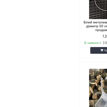
Білий металев
діаметр 50 с
продаж
12
В наявності
О
К