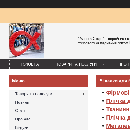
"Альфа Старт" - виробник як
торгового обладнання оптом і
ГОЛОВНА
ТОВАРИ ТА ПОСЛУГИ
ПРО 
Вішалки для 
Фірмові
Товари та полслуги
Плічка 
Новини
Тканинн
Статті
Плічка 
Про нас
Металев
Відгуки