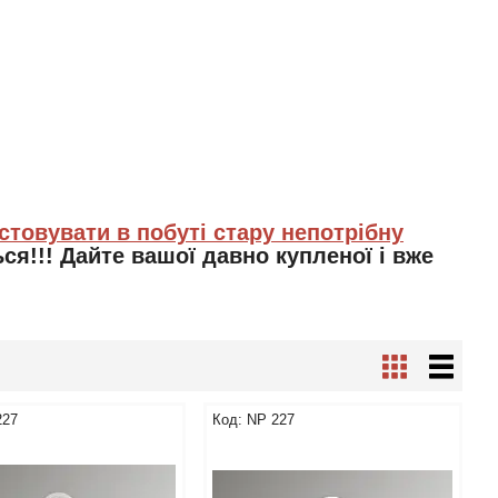
стовувати в побуті стару непотрібну
ся!!! Дайте вашої давно купленої і вже
227
NP 227