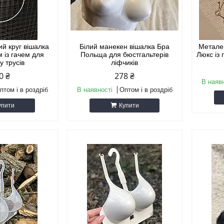
ий круг вішалка
Білий манекен вішалка Бра
Металев
м із гачем для
Польща для бюстгальтерів
Люкс із
у трусів
ліфчиків
0 ₴
278 ₴
В наяв
птом і в роздріб
В наявності
Оптом і в роздріб
упити
Купити