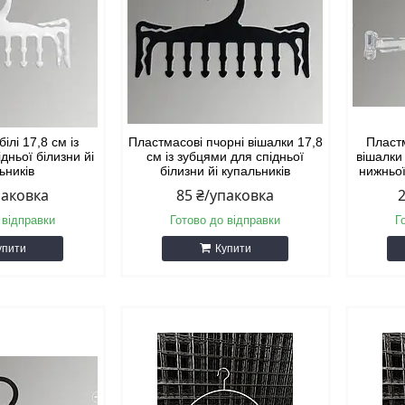
ілі 17,8 см із
Пластмасові пчорні вішалки 17,8
Пластм
дньої білизни йі
см із зубцями для спідньої
вішалки
ьників
білизни йі купальників
нижньої
паковка
85 ₴/упаковка
 відправки
Готово до відправки
Г
упити
Купити