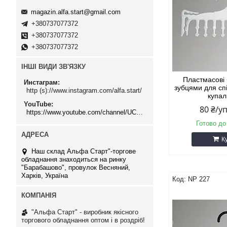
magazin.alfa.start@gmail.com
+380737077372
+380737077372
+380737077372
ІНШІ ВИДИ ЗВ'ЯЗКУ
Пластмасові б
Инстаграм
зубцями для спі
http (s)://www.instagram.com/alfa.start/
купал
YouTube
80 ₴/у
https://www.youtube.com/channel/UCMzwfuPdxogFIKF_nELVFNw
Готово до
К
Наш склад Альфа Старт"-торгове
обладнання знаходиться на ринку
"Барабашово", провулок Весняний,
Харків, Україна
NP 227
"Альфа Старт" - виробник якісного
торгового обладнання оптом і в роздріб!