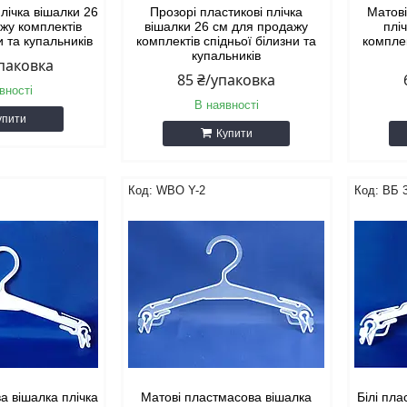
плічка вішалки 26
Прозорі пластикові плічка
Матові
жу комплектів
вішалки 26 см для продажу
плі
и та купальників
комплектів спідньої білизни та
комплек
купальників
упаковка
85 ₴/упаковка
вності
В наявності
упити
Купити
WBO Y-2
ВБ 
а вішалка плічка
Матові пластмасова вішалка
Білі пла