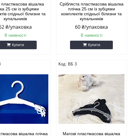
 пластмасова вішалка
Срібляста пластмасова вішалка
чка 25 см із зубцями
плічка 25 см із зубцями
тів спідньої білизни та
комплектів спідньої білизни та
купальників
купальників
62 ₴/упаковка
60 ₴/упаковка
В наявності
В наявності
Купити
Купити
3
ВБ 3
стмасова вішалка плічка
Матові пластмасова вішалка