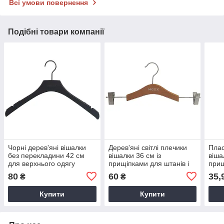
Всі умови повернення
Подібні товари компанії
Чорні дерев'яні вішалки
Дерев'яні світлі плечики
Плас
без перекладини 42 см
вішалки 36 см із
віша
для верхнього одягу
прищіпками для штанів і
прищ
Голландії
спідниць Голландія
коль
80
60
35,
₴
₴
Купити
Купити