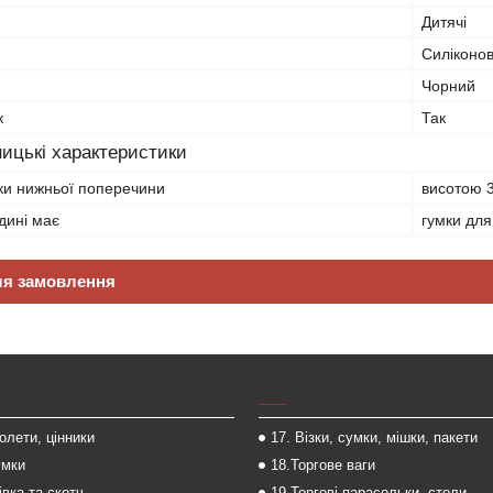
Дитячі
Силіконо
Чорний
к
Так
ицькі характеристики
ки нижньої поперечини
висотою 
дині має
гумки для
ля замовлення
___
толети, цінники
17. Візки, сумки, мішки, пакети
умки
18.Торгове ваги
івка та скотч
19.Торгові парасольки, столи