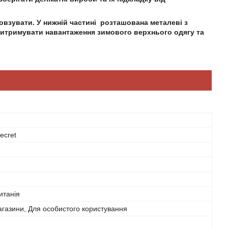
ковзувати. У нижній частині розташована металеві з
 витримувати навантаження зимового верхнього одягу та
ecret
итанія
агазини, Для особистого користування