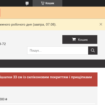
Кошик
жчого робочого дня (завтра, 07.08).
Кошик
3-72
вішалки 33 см із силіконовим покриттям і прищіпками
300 ₴