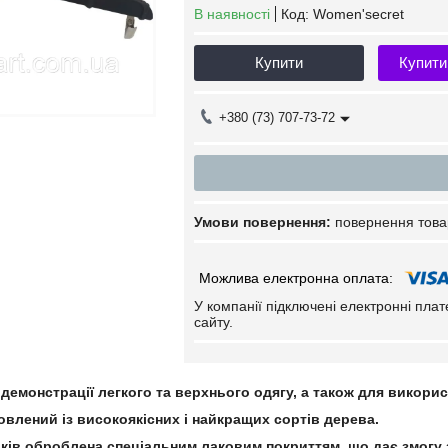
В наявності
Код:
Women'secret
Купити
Купити
+380 (73) 707-73-72
повернення това
У компанії підключені електронні пла
сайту.
демонстрації легкого та верхнього одягу, а також для викори
влений із високоякісних і найкращих сортів дерева.
ів оброблена спеціальним лаковим покриттям, що дає змогу зб