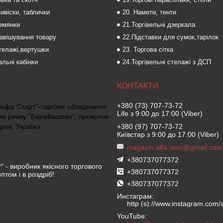
вивіски, таблички
20. Намети, тенти
темянки
21.Торгівельні дзеркала
навішування товару
22.Підставки для сумок,тарілок
стелажі,вертушки
23. Торгова сітка
льні кабінки
24.Торгівельні стелажі з ДСП
+380 (73) 707-73-72
льфа Старт"-торгове обладнання
Life з 9:00 до 17:00 (Viber)
на ринку "Барабашово", провулок
рків, Україна
+380 (97) 707-73-72
Київстар з 9:00 до 17:00 (Viber)
magazin.alfa.start@gmail.com
+380737077372
" - виробник якісного торгового
+380737077372
птом і в роздріб!
+380737077372
Инстаграм
http (s)://www.instagram.com/al
YouTube