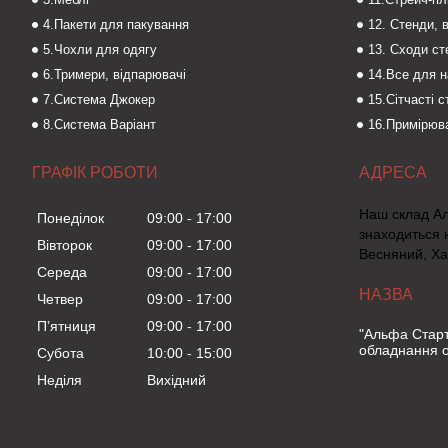
4.Пакети для пакування
12. Стенди, 
5.Чохли для одягу
13. Сходи с
6.Тримери, відпарювачі
14.Все для 
7.Система Джокер
15.Сітчасті 
8.Система Варіант
16.Примірюва
ГРАФІК РОБОТИ
Наш склад А
Понеділок
09:00
17:00
знаходиться 
Вівторок
09:00
17:00
Весняний, Ха
Середа
09:00
17:00
Четвер
09:00
17:00
Пʼятниця
09:00
17:00
"Альфа Старт
обладнання о
Субота
10:00
15:00
Неділя
Вихідний