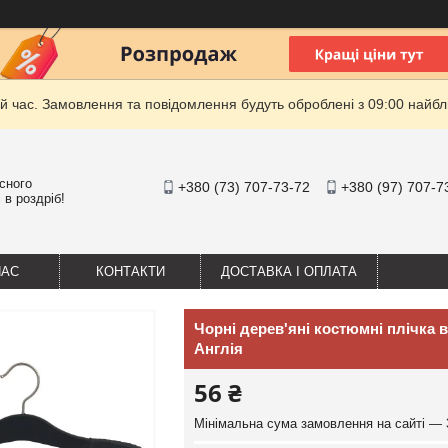
й час. Замовлення та повідомлення будуть оброблені з 09:00 найбли
існого
+380 (73) 707-73-72
+380 (97) 707-7
 в роздріб!
НАС
КОНТАКТИ
ДОСТАВКА І ОПЛАТА
Чорні дерев'яні костюмні плічка 
Англія
56 ₴
Мінімальна сума замовлення на сайті — 