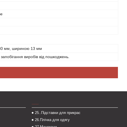
ве
30 мм, шириною 13 мм
 запобігання виробів від пошкоджень.
___
25..Підставки для прикрас
26.Плічка для одягу
27.Манекени