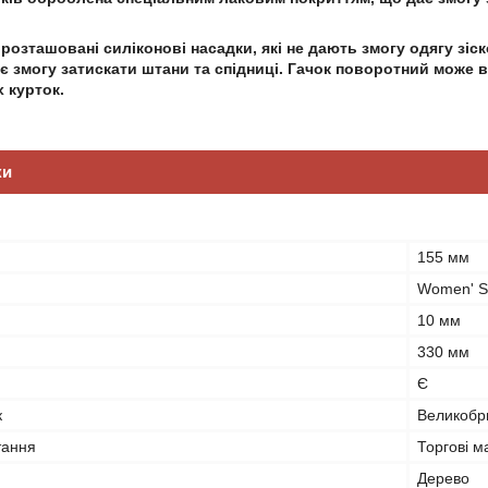
 розташовані силіконові насадки, які не дають змогу одягу зіс
є змогу затискати штани та спідниці. Гачок поворотний може
 курток.
ки
155 мм
Women' S
10 мм
330 мм
Є
к
Великобр
тання
Торгові м
Дерево