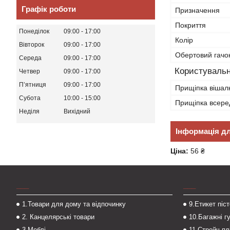
Графік роботи
Призначення
Покриття
Понеділок
09:00
17:00
Колір
Вівторок
09:00
17:00
Обертовий гачо
Середа
09:00
17:00
Користувальн
Четвер
09:00
17:00
Пʼятниця
09:00
17:00
Прищіпка вішал
Субота
10:00
15:00
Прищіпка всере
Неділя
Вихідний
Інформація д
Ціна:
56 ₴
___
___
1.Товари для дому та відпочинку
9.Етикет піс
2. Канцелярські товари
10.Багажні г
3.Меблі
11.Стрейч-пл