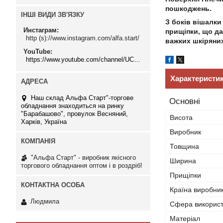
пошкоджень.
ІНШІ ВИДИ ЗВ'ЯЗКУ
З боків вішалки
Инстаграм
прищіпки, що да
http (s)://www.instagram.com/alfa.start/
важких шкіряних
YouTube
https://www.youtube.com/channel/UCMzwfuPdxogFIKF_nELVFNw
Характеристи
Наш склад Альфа Старт"-торгове
Основні
обладнання знаходиться на ринку
"Барабашово", провулок Весняний,
Висота
Харків, Україна
Виробник
Товщина
"Альфа Старт" - виробник якісного
Ширина
торгового обладнання оптом і в роздріб!
Прищіпки
Країна виробни
Людмила
Сфера викорис
Матеріал