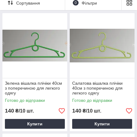
Сортування
0
Фільтри
Пластикові плічка з металевим
гачком
Вішалки з затиском
Вішалки для білизни
Знімні поперечини на плічка
Багатоярусні плічка вішалки
Вішалки для краваток і шарфів
Обов'язково почитайте статтю
"Як
Зелена вішалка плічіки 40см
Салатова вішалка плічіки
можна цікаво використовувати в побуті
з поперечиною для легкого
40см з поперечиною для
одягу
легкого одягу
стару непотрібну вішалку-плічко для
одягу
". Вам обов'язково
Готово до відправки
Готово до відправки
сподобається!!! Дайте вашої давно
140
140
₴/10 шт.
₴/10 шт.
купленої і вже не потрібної речі друге
дихання!!!
Купити
Купити