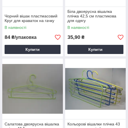
Біла двоярусна вішалка
Чорний вішак пластмасовий
плічка 42,5 см пластикова
Круг для краваток на гачку
для одягу
В наявності
В наявності
84
35,90
₴/упаковка
₴
Купити
Купити
Салатова двоярусна вішалка
Кольорові вішалки плічка 43