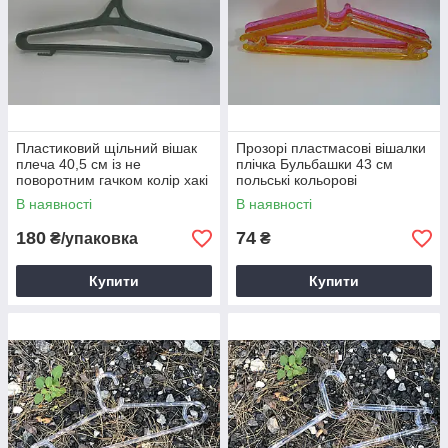
Пластиковий щільний вішак
Прозорі пластмасові вішалки
плеча 40,5 см із не
плічка Бульбашки 43 см
поворотним гачком колір хакі
польські кольорові
В наявності
В наявності
180
74
₴/упаковка
₴
Купити
Купити