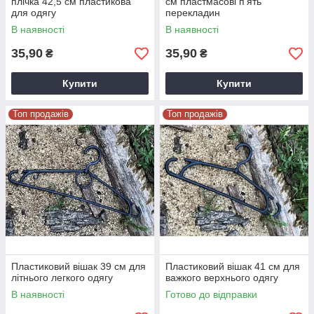
плічка 42,5 см пластикова
см пластмасові п'ять
для одягу
перекладин
В наявності
В наявності
35,90
35,90
₴
₴
Купити
Купити
Топ продажів
Топ продажів
Пластиковий вішак 39 см для
Пластиковий вішак 41 см для
літнього легкого одягу
важкого верхнього одягу
В наявності
Готово до відправки