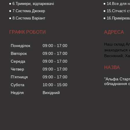
6.Тримери, відпарювачі
14.Все для 
7.Система Джокер
15.Сітчасті 
8.Система Варіант
16.Примірюва
ГРАФІК РОБОТИ
Наш склад А
Понеділок
09:00
17:00
знаходиться 
Вівторок
09:00
17:00
Весняний, Ха
Середа
09:00
17:00
Четвер
09:00
17:00
Пʼятниця
09:00
17:00
"Альфа Старт
обладнання о
Субота
10:00
15:00
Неділя
Вихідний