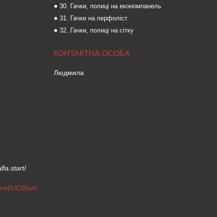
30. Гачки, полиці на економпанель
31. Гачки на перфоліст
32..Гачки, полиці на сітку
Людмила
fa.start/
https://www.youtube.com/channel/UCMzwfuPdxogFIKF_nELVFNw