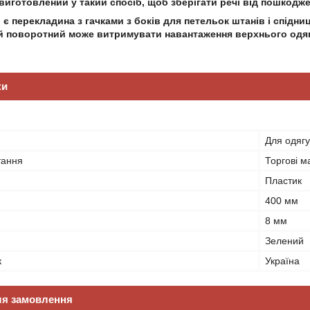
виготовлений у такий спосіб, щоб зберігати речі від пошкодже
 є перекладина з гачками з боків для петельок штанів і спідниц
й поворотний може витримувати навантаження верхнього одяг
ки
Для одягу
тання
Торгові м
Пластик
400 мм
8 мм
Зелений
к
Україна
ля замовлення