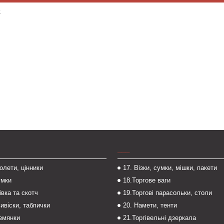
.
___
толети, цінники
17. Візки, сумки, мішки, пакети
умки
18.Торгове ваги
івка та скотч
19.Торгові парасольки, столи
вивіски, таблички
20. Намети, тенти
темянки
21.Торгівельні дзеркала