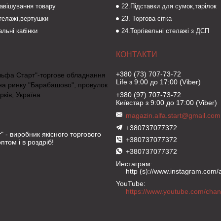
навішування товару
22.Підставки для сумок,тарілок
стелажі,вертушки
23. Торгова сітка
льні кабінки
24.Торгівельні стелажі з ДСП
+380 (73) 707-73-72
льфа Старт"-торгове обладнання
Life з 9:00 до 17:00 (Viber)
на ринку "Барабашово", провулок
рків, Україна
+380 (97) 707-73-72
Київстар з 9:00 до 17:00 (Viber)
magazin.alfa.start@gmail.com
+380737077372
" - виробник якісного торгового
+380737077372
птом і в роздріб!
+380737077372
Инстаграм
http (s)://www.instagram.com/al
YouTube