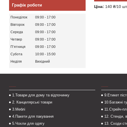
Графік роботи
Ціна:
140 ₴/10 шт
Понеділок
09:00
17:00
Вівторок
09:00
17:00
Середа
09:00
17:00
Четвер
09:00
17:00
Пʼятниця
09:00
17:00
Субота
10:00
15:00
Неділя
Вихідний
___
___
1.Товари для дому та відпочинку
9.Етикет піс
2. Канцелярські товари
10.Багажні г
3.Меблі
11.Стрейч-пл
4.Пакети для пакування
12. Стенди, 
5.Чохли для одягу
13. Сходи с