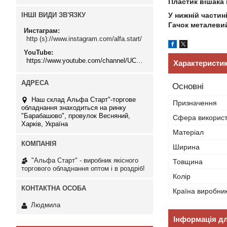
Пластик вішака 
ІНШІ ВИДИ ЗВ'ЯЗКУ
У нижній частині
Гачок металеви
Инстаграм
http (s)://www.instagram.com/alfa.start/
YouTube
https://www.youtube.com/channel/UCMzwfuPdxogFIKF_nELVFNw
Характеристи
Основні
Наш склад Альфа Старт"-торгове
Призначення
обладнання знаходиться на ринку
"Барабашово", провулок Весняний,
Сфера викорис
Харків, Україна
Матеріал
Ширина
"Альфа Старт" - виробник якісного
Товщина
торгового обладнання оптом і в роздріб!
Колір
Країна виробни
Людмила
Інформація д