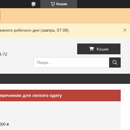
Кошик
жчого робочого дня (завтра, 07.08).
Кошик
3-72
перечиною для легкого одягу
300 ₴