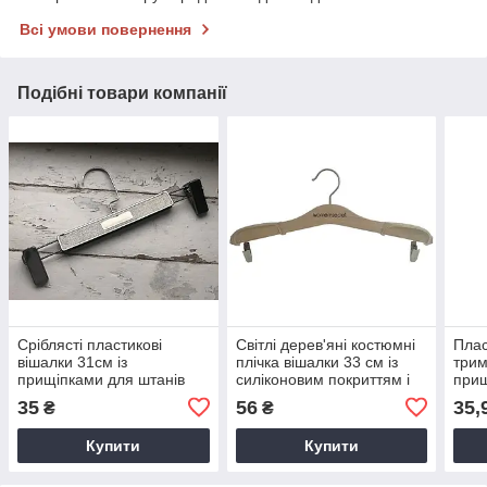
Всі умови повернення
Подібні товари компанії
Сріблясті пластикові
Світлі дерев'яні костюмні
Плас
вішалки 31см із
плічка вішалки 33 см із
трим
прищіпками для штанів
силіконовим покриттям і
прищ
прищіпками Англія
спід
35
56
35,
₴
₴
Купити
Купити