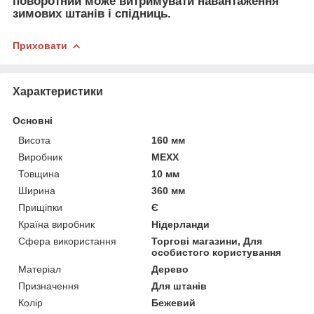
поворотний може витримувати навантаження
зимових штанів і спідниць.
Приховати
Характеристики
Основні
Висота
160 мм
Виробник
MEXX
Товщина
10 мм
Ширина
360 мм
Прищіпки
Є
Країна виробник
Нідерланди
Сфера використання
Торгові магазини, Для
особистого користування
Матеріал
Дерево
Призначення
Для штанів
Колір
Бежевий