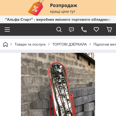
"Альфа Старт" - виробник якісного торгового обладнання о
Товари та послуги
ТОРГОВІ ДЗЕРКАЛА
Підлогові ме