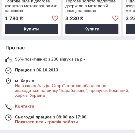
Торгове біле підлогове
Торгове золото підлогове
Підл
дзеркало металевої рамки
дзеркало в металевій
дзер
на ніжках
рамці на ніжках
мета
1 780
3 230
3 2
₴
₴
Купити
Купити
Про нас
96% позитивних з 230 відгуків за рік
Працює з 06.10.2013
м. Харків
Наш склад Альфа Старт"-торгове обладнання
знаходиться на ринку "Барабашово", провулок Весняний,
Харків, Україна
Контакти
Сьогодні працює з 09:00 до 17:00
Показати весь графік роботи