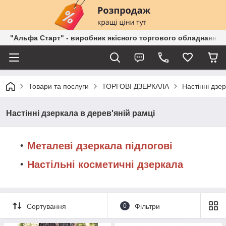
"Альфа Старт" - виробник якісного торгового обладнання о
Товари та послуги
ТОРГОВІ ДЗЕРКАЛА
Настінні дзе
Настінні дзеркала в дерев'яній рамці
Металеві дзеркала підлогові
Настільні косметичні дзеркала
Сортування
0
Фільтри