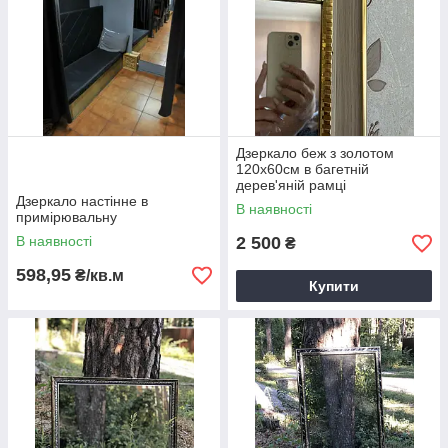
Дзеркало беж з золотом
120х60см в багетній
дерев'яній рамці
Дзеркало настінне в
В наявності
примірювальну
В наявності
2 500
₴
598,95
₴/кв.м
Купити