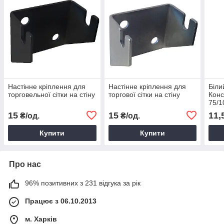
Настінне кріплення для
Настінне кріплення для
Біли
торговельної сітки на стіну
торгової сітки на стіну
Конс
75/1
кріп
15
15
11,
₴/од.
₴/од.
Купити
Купити
Про нас
96% позитивних з 231 відгука за рік
Працює з 06.10.2013
м. Харків