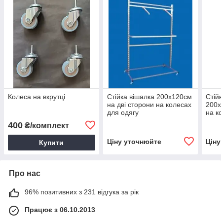
Колеса на вкрутці
Стійка вішалка 200х120см
Стій
на дві сторони на колесах
200х
для одягу
на к
Колі
400
₴/комплект
мета
Ціну уточнюйте
Цін
Купити
Про нас
96% позитивних з 231 відгука за рік
Працює з 06.10.2013