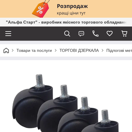
"Альфа Старт" - виробник якісного торгового обладнання о
Товари та послуги
ТОРГОВІ ДЗЕРКАЛА
Підлогові ме