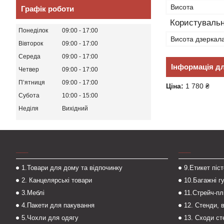
Висота
Графік роботи
Користувальн
Понеділок
09:00
17:00
Висота дзеркал
Вівторок
09:00
17:00
Середа
09:00
17:00
Інформація д
Четвер
09:00
17:00
Пʼятниця
09:00
17:00
Ціна:
1 780 ₴
Субота
10:00
15:00
Неділя
Вихідний
___
___
1.Товари для дому та відпочинку
9.Етикет піс
2. Канцелярські товари
10.Багажні г
3.Меблі
11.Стрейч-пл
4.Пакети для пакування
12. Стенди, 
5.Чохли для одягу
13. Сходи с