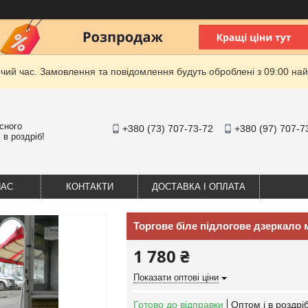
очий час. Замовлення та повідомлення будуть оброблені з 09:00 най
існого
+380 (73) 707-73-72
+380 (97) 707-7
 в роздріб!
НАС
КОНТАКТИ
ДОСТАВКА І ОПЛАТА
Торгове біле підлогове дзеркало 
1 780 ₴
Показати оптові ціни
Готово до відправки
Оптом і в роздрі