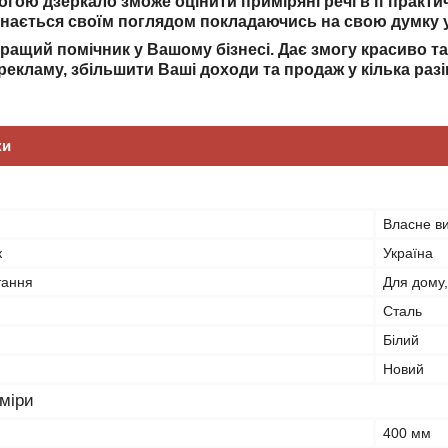
огою дзеркало зможе оцінити приміряні речі в її практич
конається своїм поглядом покладаючись на свою думку 
ращий помічник у Вашому бізнесі. Дає змогу красиво т
рекламу, збільшити Ваші доходи та продаж у кілька разі
ки
Власне в
к
Україна
тання
Для дому,
Сталь
Білий
Новий
зміри
400 мм