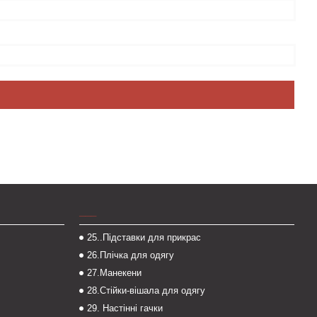
___
25..Підставки для прикрас
26.Плічка для одягу
27.Манекени
28.Стійки-вішала для одягу
29. Настінні гачки