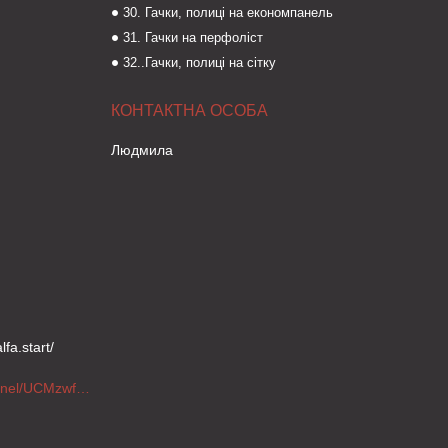
30. Гачки, полиці на економпанель
31. Гачки на перфоліст
32..Гачки, полиці на сітку
Людмила
fa.start/
https://www.youtube.com/channel/UCMzwfuPdxogFIKF_nELVFNw