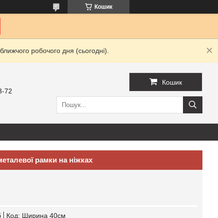
Кошик
ближчого робочого дня (сьогодні).
Кошик
3-72
металевої рамки на ніжках
б
Код:
Ширина 40см