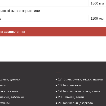
1500 мм
ицькі характеристики
а
1100 мм
ля замовлення
___
толети, цінники
17. Візки, сумки, мішки, пакети
умки
18.Торгове ваги
івка та скотч
19.Торгові парасольки, столи
вивіски, таблички
20. Намети, тенти
темянки
21.Торгівельні дзеркала