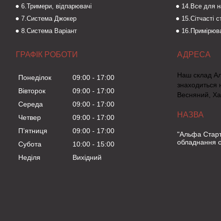
6.Тримери, відпарювачі
14.Все для 
7.Система Джокер
15.Сітчасті 
8.Система Варіант
16.Примірюва
ГРАФІК РОБОТИ
Наш склад А
Понеділок
09:00
17:00
знаходиться 
Вівторок
09:00
17:00
Весняний, Ха
Середа
09:00
17:00
Четвер
09:00
17:00
Пʼятниця
09:00
17:00
"Альфа Старт
обладнання о
Субота
10:00
15:00
Неділя
Вихідний