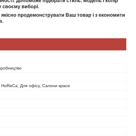
ності. Допоможе підібрати стиль, модель і колір
у своєму виборі.
а якісно продемонструвати Ваш товар і з економити
в.
иробництво
 HoReCa, Для офісу, Салони краси