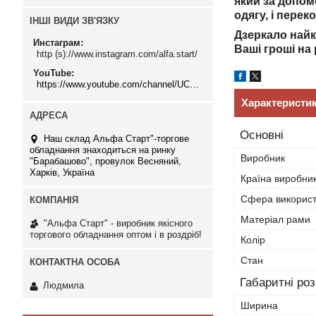
який за допом
одягу, і пере
ІНШІ ВИДИ ЗВ'ЯЗКУ
Дзеркало найк
Инстаграм
Ваші гроші на 
http (s)://www.instagram.com/alfa.start/
YouTube
https://www.youtube.com/channel/UCMzwfuPdxogFIKF_nELVFNw
Характеристи
Основні
Наш склад Альфа Старт"-торгове
обладнання знаходиться на ринку
Виробник
"Барабашово", провулок Весняний,
Харків, Україна
Країна виробни
Сфера викорис
Матеріал рами
"Альфа Старт" - виробник якісного
торгового обладнання оптом і в роздріб!
Колір
Стан
Габаритні ро
Людмила
Ширина