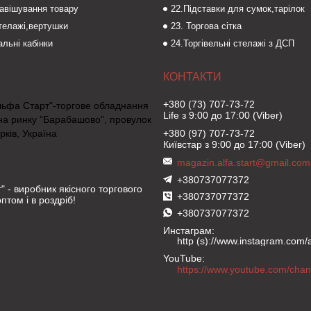
навішування товару
22.Підставки для сумок,тарілок
стелажі,вертушки
23. Торгова сітка
льні кабінки
24.Торгівельні стелажі з ДСП
+380 (73) 707-73-72
льфа Старт"-торгове обладнання
Life з 9:00 до 17:00 (Viber)
на ринку "Барабашово", провулок
рків, Україна
+380 (97) 707-73-72
Київстар з 9:00 до 17:00 (Viber)
magazin.alfa.start@gmail.com
+380737077372
" - виробник якісного торгового
+380737077372
птом і в роздріб!
+380737077372
Инстаграм
http (s)://www.instagram.com/al
YouTube