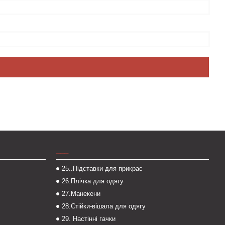
___
25..Підставки для прикрас
26.Плічка для одягу
27.Манекени
28.Стійки-вішала для одягу
29. Настінні гачки