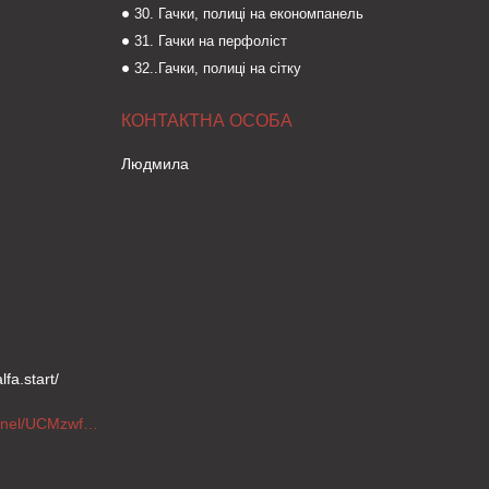
30. Гачки, полиці на економпанель
31. Гачки на перфоліст
32..Гачки, полиці на сітку
Людмила
fa.start/
https://www.youtube.com/channel/UCMzwfuPdxogFIKF_nELVFNw