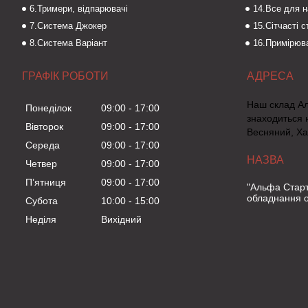
6.Тримери, відпарювачі
14.Все для 
7.Система Джокер
15.Сітчасті 
8.Система Варіант
16.Примірюва
ГРАФІК РОБОТИ
Наш склад А
Понеділок
09:00
17:00
знаходиться 
Вівторок
09:00
17:00
Весняний, Ха
Середа
09:00
17:00
Четвер
09:00
17:00
Пʼятниця
09:00
17:00
"Альфа Старт
обладнання о
Субота
10:00
15:00
Неділя
Вихідний