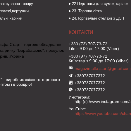
навішування товару
22.Підставки для сумок,тарілок
стелажі,вертушки
23. Торгова сітка
льні кабінки
24.Торгівельні стелажі з ДСП
+380 (73) 707-73-72
льфа Старт"-торгове обладнання
Life з 9:00 до 17:00 (Viber)
на ринку "Барабашово", провулок
рків, Україна
+380 (97) 707-73-72
Київстар з 9:00 до 17:00 (Viber)
magazin.alfa.start@gmail.com
+380737077372
" - виробник якісного торгового
+380737077372
птом і в роздріб!
+380737077372
Инстаграм
http (s)://www.instagram.com/al
YouTube