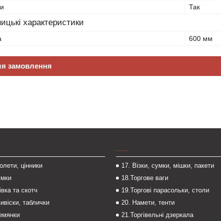
ки
Так
ицькі характеристики
а
600 мм
ля замовлення
___
толети, цінники
17. Візки, сумки, мішки, пакети
умки
18.Торгове ваги
івка та скотч
19.Торгові парасольки, столи
вивіски, таблички
20. Намети, тенти
темянки
21.Торгівельні дзеркала