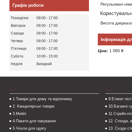
Регульовані ніж
Графік роботи
Користувальн
Понеділок
09:00
17:00
Висота дзеркал
Вівторок
09:00
17:00
Середа
09:00
17:00
Інформація д
Четвер
09:00
17:00
Пʼятниця
09:00
17:00
Ціна:
1 080 ₴
Субота
10:00
15:00
Неділя
Вихідний
___
___
1.Товари для дому та відпочинку
9.Етикет піс
2. Канцелярські товари
10.Багажні г
3.Меблі
11.Стрейч-пл
4.Пакети для пакування
12. Стенди, 
5.Чохли для одягу
13. Сходи с