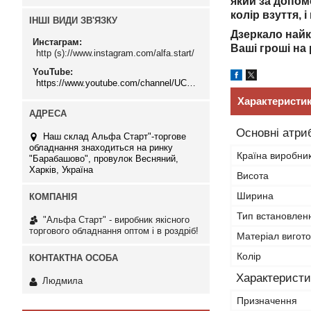
який за допом
колір взуття,
ІНШІ ВИДИ ЗВ'ЯЗКУ
Дзеркало найк
Инстаграм
Ваші гроші на 
http (s)://www.instagram.com/alfa.start/
YouTube
https://www.youtube.com/channel/UCMzwfuPdxogFIKF_nELVFNw
Характеристи
Основні атри
Наш склад Альфа Старт"-торгове
обладнання знаходиться на ринку
Країна виробни
"Барабашово", провулок Весняний,
Харків, Україна
Висота
Ширина
Тип встановлен
"Альфа Старт" - виробник якісного
торгового обладнання оптом і в роздріб!
Матеріал вигот
Колір
Характеристи
Людмила
Призначення