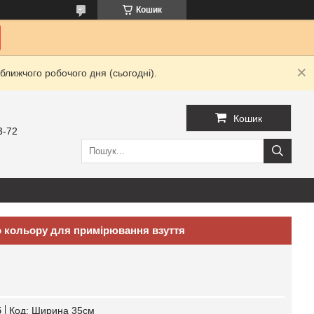
Кошик
ближчого робочого дня (сьогодні).
Кошик
3-72
о кольору для примірювання взуття
б
Код:
Ширина 35см