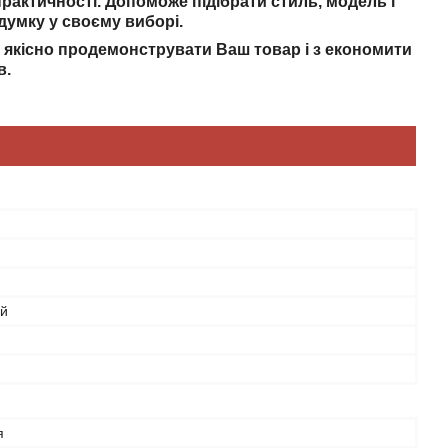
рактичності. Допоможе підібрати стиль, модель і
думку у своєму виборі.
а якісно продемонструвати Ваш товар і з економити
в.
ий
я