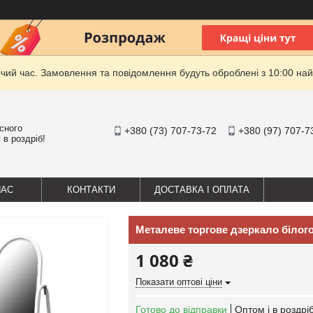
очий час. Замовлення та повідомлення будуть оброблені з 10:00 най
існого
+380 (73) 707-73-72
+380 (97) 707-7
 в роздріб!
НАС
КОНТАКТИ
ДОСТАВКА І ОПЛАТА
Металеве торгове дзеркало білог
1 080 ₴
Показати оптові ціни
Готово до відправки
Оптом і в роздрі