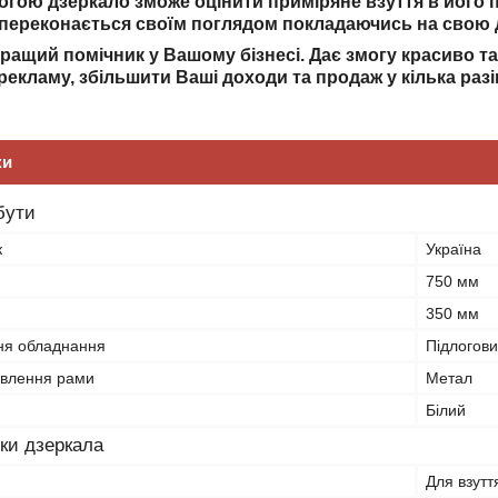
огою дзеркало зможе оцінити приміряне взуття в його п
 і переконається своїм поглядом покладаючись на свою 
ращий помічник у Вашому бізнесі. Дає змогу красиво т
рекламу, збільшити Ваші доходи та продаж у кілька разі
ки
бути
к
Україна
750 мм
350 мм
ня обладнання
Підлогов
овлення рами
Метал
Білий
ки дзеркала
Для взутт