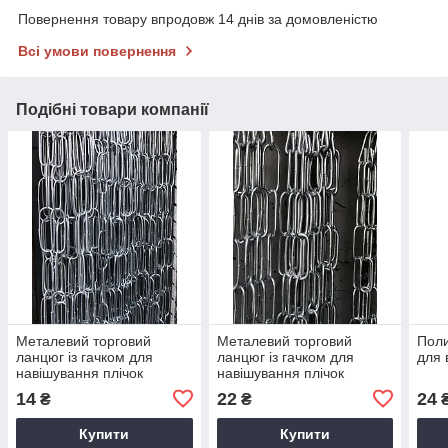
Повернення товару впродовж 14 днів за домовленістю
Всі умови повернення
Подібні товари компанії
Металевий торговий
Металевий торговий
Поли
ланцюг із гачком для
ланцюг із гачком для
для 
навішування плічок
навішування плічок
14
22
24
₴
₴
Купити
Купити