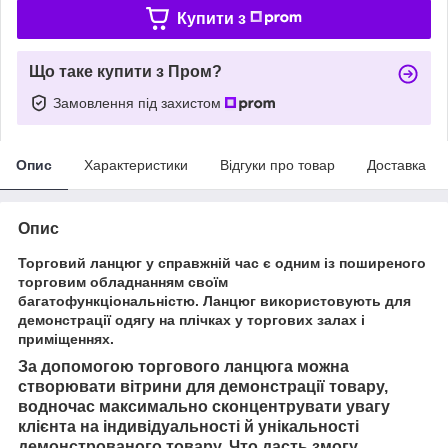
Купити з
Що таке купити з Пром?
Замовлення під захистом
Опис
Характеристики
Відгуки про товар
Доставка
Опис
Торговий ланцюг у справжній час є одним із поширеного
торговим обладнанням своїм
багатофункціональністю.
Ланцюг використовують для
демонстрації одягу на плічках у торгових залах і
приміщеннях.
За допомогою торгового ланцюга можна
створювати вітрини для демонстрації товару,
водночас
максимально сконцентрувати увагу
клієнта на індивідуальності й унікальності
демонстрованого товару. Ч
то дасть змогу