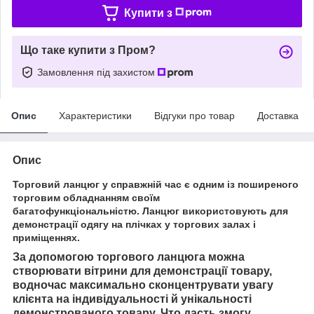
Купити з
Що таке купити з Пром?
Замовлення під захистом
Опис
Характеристики
Відгуки про товар
Доставка
Опис
Торговий ланцюг у справжній час є одним із поширеного
торговим обладнанням своїм
багатофункціональністю.
Ланцюг використовують для
демонстрації одягу на плічках у торгових залах і
приміщеннях.
За допомогою торгового ланцюга можна
створювати вітрини для демонстрації товару,
водночас
максимально сконцентрувати увагу
клієнта на індивідуальності й унікальності
демонстрованого товару. Ч
то дасть змогу