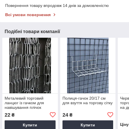
Повернення товару впродовж 14 днів за домовленістю
Всі умови повернення
Подібні товари компанії
Металевий торговий
Полиця-гачок 20/17 см
Чер
ланцюг із гачком для
для взуття на торгову сітку
торг
навішування плічок
на д
22
24
₴
₴
Цін
Купити
Купити