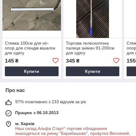
Стяжка 100см для ніг-
Торгова телескопічна
Стяж
опор для стендів вішалок
палиця знімач 91-200см
опор
для одягу
для одягу
для 
145
345
155
₴
₴
Купити
Купити
Про нас
97% позитивних з 233 відгуків за рік
Працює з 06.10.2013
м. Харків
Наш склад Альфа Старт"-торгове обладнання
знаходиться на ринку "Барабашово", провулок Весняний,