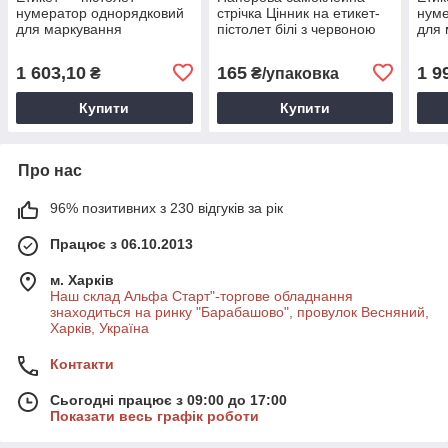
нумератор однорядковий
стрічка Цінник на етикет-
нуме
для маркування
пістолет білі з червоною
для 
смужкою
1 603,10
165
1 9
₴
₴/упаковка
Купити
Купити
Про нас
96% позитивних з 230 відгуків за рік
Працює з 06.10.2013
м. Харків
Наш склад Альфа Старт"-торгове обладнання
знаходиться на ринку "Барабашово", провулок Весняний,
Харків, Україна
Контакти
Сьогодні працює з 09:00 до 17:00
Показати весь графік роботи