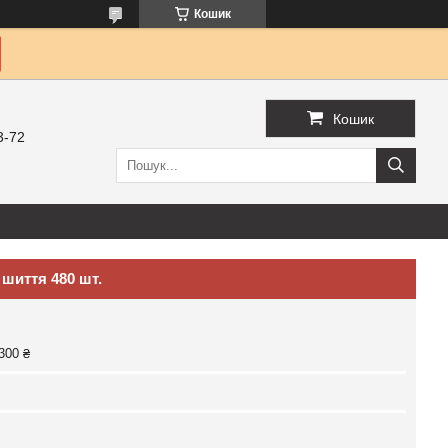
Кошик
Кошик
3-72
шиття 480 шт.
300 ₴