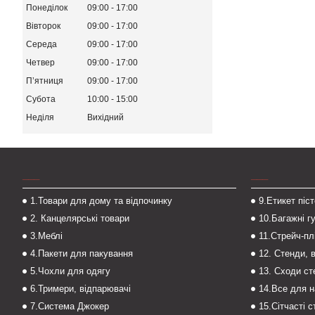
Понеділок
09:00
17:00
Вівторок
09:00
17:00
Середа
09:00
17:00
Четвер
09:00
17:00
Пʼятниця
09:00
17:00
Субота
10:00
15:00
Неділя
Вихідний
___
___
1.Товари для дому та відпочинку
9.Етикет піс
2. Канцелярські товари
10.Багажні г
3.Меблі
11.Стрейч-пл
4.Пакети для пакування
12. Стенди, 
5.Чохли для одягу
13. Сходи с
6.Тримери, відпарювачі
14.Все для 
7.Система Джокер
15.Сітчасті 