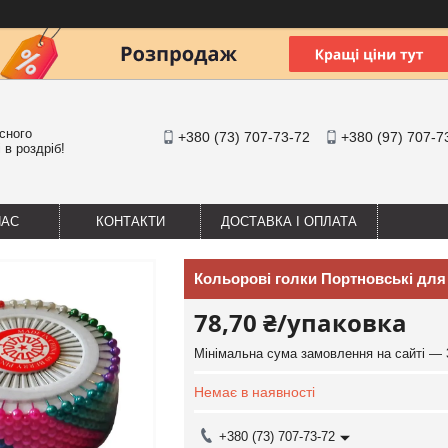
існого
+380 (73) 707-73-72
+380 (97) 707-7
 в роздріб!
НАС
КОНТАКТИ
ДОСТАВКА І ОПЛАТА
Кольорові голки Портновські для 
78,70 ₴/упаковка
Мінімальна сума замовлення на сайті — 
Немає в наявності
+380 (73) 707-73-72