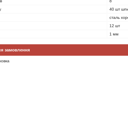
ів
8
у
40 шт шп
сталь хор
12 шт
1 мм
ля замовлення
ковка