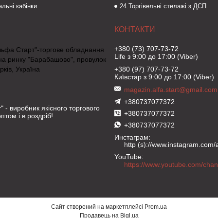
льні кабінки
24.Торгівельні стелажі з ДСП
+380 (73) 707-73-72
льфа Старт"-торгове обладнання
Life з 9:00 до 17:00 (Viber)
на ринку "Барабашово", провулок
рків, Україна
+380 (97) 707-73-72
Київстар з 9:00 до 17:00 (Viber)
magazin.alfa.start@gmail.com
+380737077372
" - виробник якісного торгового
+380737077372
птом і в роздріб!
+380737077372
Инстаграм
http (s)://www.instagram.com/al
YouTube
Сайт створений на маркетплейсі
Prom.ua
Продавець на Bigl.ua