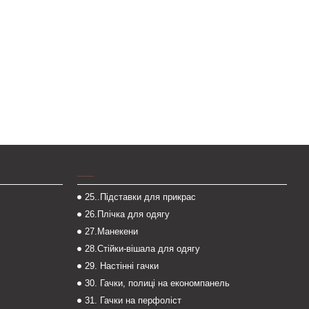
___
25..Підставки для прикрас
26.Плічка для одягу
27.Манекени
28.Стійки-вішала для одягу
29. Настінні гачки
30. Гачки, полиці на економпанель
31. Гачки на перфоліст