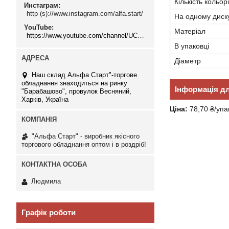
Кількість кольор
Инстаграм
http (s)://www.instagram.com/alfa.start/
На одному диск
YouTube
Матеріал
https://www.youtube.com/channel/UCMzwfuPdxogFIKF_nELVFNw
В упаковці
Діаметр
Наш склад Альфа Старт"-торгове
обладнання знаходиться на ринку
Інформація д
"Барабашово", провулок Весняний,
Харків, Україна
Ціна:
78,70 ₴/упа
"Альфа Старт" - виробник якісного
торгового обладнання оптом і в роздріб!
Людмила
Графік роботи