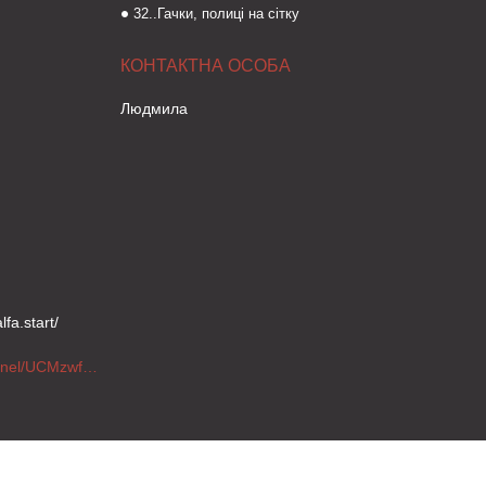
32..Гачки, полиці на сітку
Людмила
fa.start/
https://www.youtube.com/channel/UCMzwfuPdxogFIKF_nELVFNw