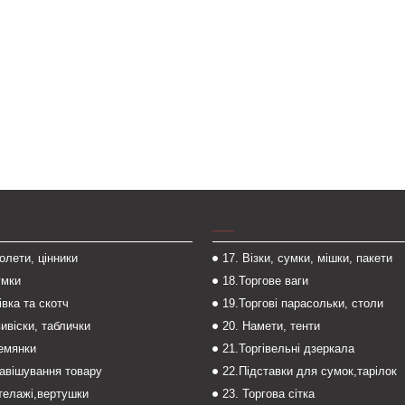
___
толети, цінники
17. Візки, сумки, мішки, пакети
умки
18.Торгове ваги
івка та скотч
19.Торгові парасольки, столи
вивіски, таблички
20. Намети, тенти
темянки
21.Торгівельні дзеркала
навішування товару
22.Підставки для сумок,тарілок
стелажі,вертушки
23. Торгова сітка