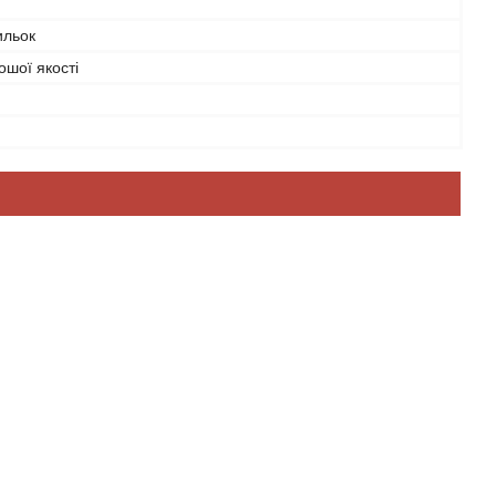
ильок
ошої якості