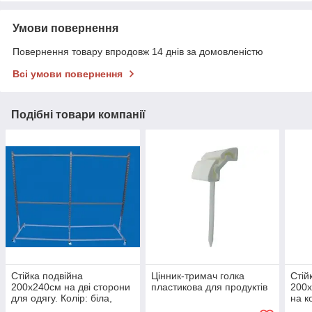
Умови повернення
Повернення товару впродовж 14 днів за домовленістю
Всі умови повернення
Подібні товари компанії
Стійка подвійна
Цінник-тримач голка
Стій
200х240см на дві сторони
пластикова для продуктів
200х
для одягу. Колір: біла,
на к
чорна, металік.
Колі