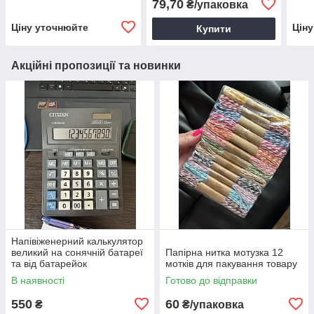
79,70
₴/упаковка
мета
Ціну уточнюйте
Цін
Купити
Акційні пропозиції та новинки
Напівіженерний калькулятор
великий на сонячній батареї
Папірна нитка мотузка 12
та від батарейок
мотків для пакування товару
В наявності
Готово до відправки
550
60
₴
₴/упаковка