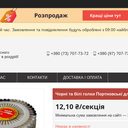
й час. Замовлення та повідомлення будуть оброблені з 09:00 найбли
існого
+380 (73) 707-73-72
+380 (97) 707-7
 в роздріб!
НАС
КОНТАКТИ
ДОСТАВКА І ОПЛАТА
Чорні та білі голки Портновські д
12,10 ₴/секція
Мінімальна сума замовлення на сайті — 
Немає в наявності