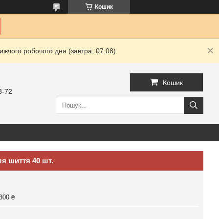
Кошик
жчого робочого дня (завтра, 07.08).
Кошик
3-72
ля шиття 40 шт.
300 ₴