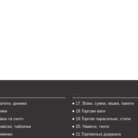
___
толети, цінники
17. Візки, сумки, мішки, пакети
умки
18.Торгове ваги
івка та скотч
19.Торгові парасольки, столи
вивіски, таблички
20. Намети, тенти
темянки
21.Торгівельні дзеркала