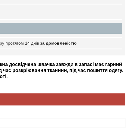
ру протягом 14 днів
за домовленістю
жна досвідчена швачка завжди в запасі має гарний
д час розкріювання тканини, під час пошиття одягу.
оті.