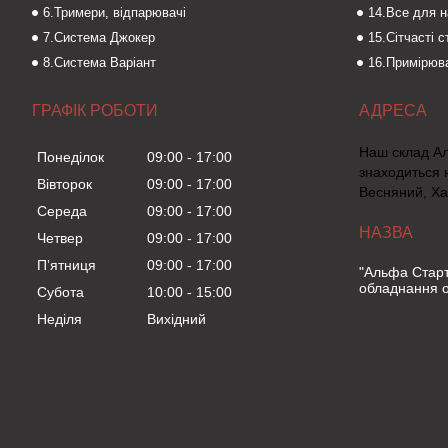
6.Тримери, відпарювачі
14.Все для 
7.Система Джокер
15.Сітчасті 
8.Система Варіант
16.Примірюва
ГРАФІК РОБОТИ
Наш склад А
Понеділок
09:00
17:00
знаходиться 
Вівторок
09:00
17:00
Весняний, Ха
Середа
09:00
17:00
Четвер
09:00
17:00
Пʼятниця
09:00
17:00
"Альфа Старт
обладнання о
Субота
10:00
15:00
Неділя
Вихідний