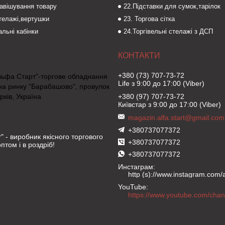
навішування товару
22.Підставки для сумок,тарілок
стелажі,вертушки
23. Торгова сітка
льні кабінки
24.Торгівельні стелажі з ДСП
+380 (73) 707-73-72
льфа Старт"-торгове обладнання
Life з 9:00 до 17:00 (Viber)
на ринку "Барабашово", провулок
рків, Україна
+380 (97) 707-73-72
Київстар з 9:00 до 17:00 (Viber)
magazin.alfa.start@gmail.com
+380737077372
" - виробник якісного торгового
+380737077372
птом і в роздріб!
+380737077372
Инстаграм
http (s)://www.instagram.com/al
YouTube