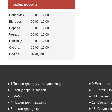
Графік роботи
Понеділок
09:00
17:00
Вівторок
09:00
17:00
Середа
09:00
17:00
Четвер
09:00
17:00
Пʼятниця
09:00
17:00
Субота
10:00
15:00
Неділя
Вихідний
___
___
1.Товари для дому та відпочинку
9.Етикет піс
2. Канцелярські товари
10.Багажні г
3.Меблі
11.Стрейч-пл
4.Пакети для пакування
12. Стенди, 
5.Чохли для одягу
13. Сходи с