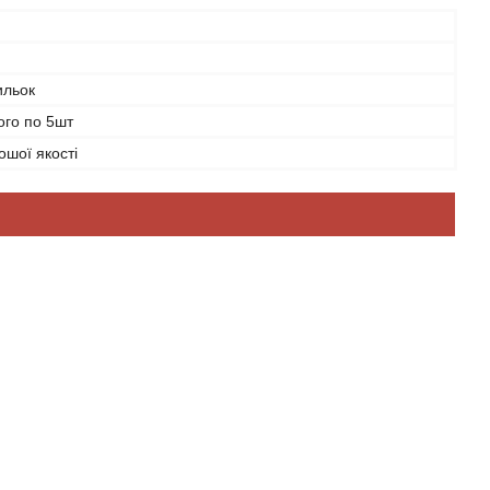
ильок
ого по 5шт
ошої якості