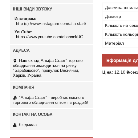
Довжина шпиль
ІНШІ ВИДИ ЗВ'ЯЗКУ
Діаметр
Инстаграм
http (s)://www.instagram.com/alfa.start/
Кількість на секц
YouTube
Кількість кольор
https://www.youtube.com/channel/UCMzwfuPdxogFIKF_nELVFNw
Матеріал
Інформація д
Наш склад Альфа Старт"-торгове
обладнання знаходиться на ринку
"Барабашово", провулок Весняний,
Ціна:
12,10 ₴/сек
Харків, Україна
"Альфа Старт" - виробник якісного
торгового обладнання оптом і в роздріб!
Людмила