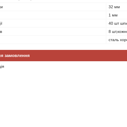
ки
32 мм
1 мм
ії
40 шт шп
ів
8 шт,кожн
сталь хор
ля замовлення
ція