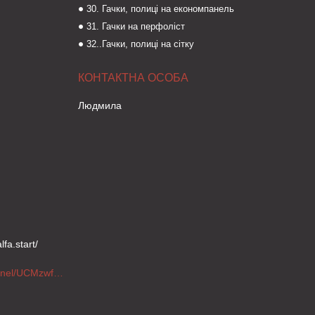
30. Гачки, полиці на економпанель
31. Гачки на перфоліст
32..Гачки, полиці на сітку
Людмила
fa.start/
https://www.youtube.com/channel/UCMzwfuPdxogFIKF_nELVFNw