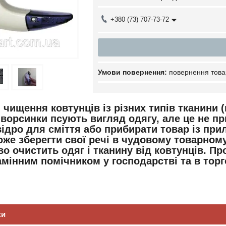
+380 (73) 707-73-72
повернення това
чищення ковтунців із різних типів тканини 
 ворсинки псують вигляд одягу, але це не пр
відро для сміття або прибирати товар із прил
же зберегти свої речі в чудовому товарном
о очистить одяг і тканину від ковтунців. Про
мінним помічником у господарстві та в торг
ки