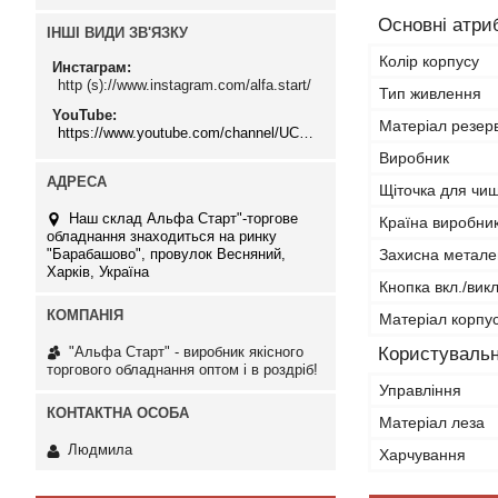
Основні атри
ІНШІ ВИДИ ЗВ'ЯЗКУ
Колір корпусу
Инстаграм
http (s)://www.instagram.com/alfa.start/
Тип живлення
YouTube
Матеріал резер
https://www.youtube.com/channel/UCMzwfuPdxogFIKF_nELVFNw
Виробник
Щіточка для чи
Наш склад Альфа Старт"-торгове
Країна виробни
обладнання знаходиться на ринку
"Барабашово", провулок Весняний,
Захисна металев
Харків, Україна
Кнопка вкл./викл
Матеріал корпу
"Альфа Старт" - виробник якісного
Користувальн
торгового обладнання оптом і в роздріб!
Управління
Матеріал леза
Людмила
Харчування