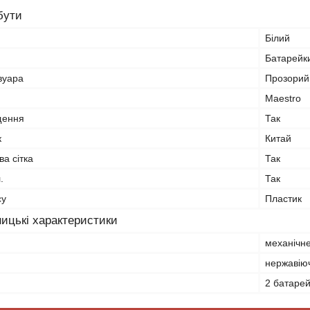
бути
Білий
Батарейк
вуара
Прозорий
Maestro
щення
Так
к
Китай
а сітка
Так
.
Так
су
Пластик
ицькі характеристики
механічн
нержавію
2 батарей