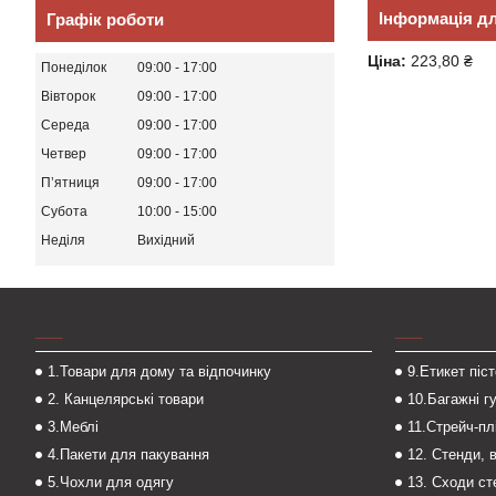
Інформація д
Графік роботи
Ціна:
223,80 ₴
Понеділок
09:00
17:00
Вівторок
09:00
17:00
Середа
09:00
17:00
Четвер
09:00
17:00
Пʼятниця
09:00
17:00
Субота
10:00
15:00
Неділя
Вихідний
___
___
1.Товари для дому та відпочинку
9.Етикет піс
2. Канцелярські товари
10.Багажні г
3.Меблі
11.Стрейч-пл
4.Пакети для пакування
12. Стенди, 
5.Чохли для одягу
13. Сходи с