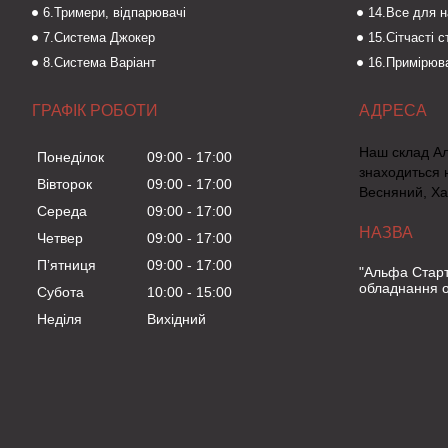
6.Тримери, відпарювачі
14.Все для 
7.Система Джокер
15.Сітчасті 
8.Система Варіант
16.Примірюва
ГРАФІК РОБОТИ
Наш склад А
Понеділок
09:00
17:00
знаходиться 
Вівторок
09:00
17:00
Весняний, Ха
Середа
09:00
17:00
Четвер
09:00
17:00
Пʼятниця
09:00
17:00
"Альфа Старт
обладнання о
Субота
10:00
15:00
Неділя
Вихідний