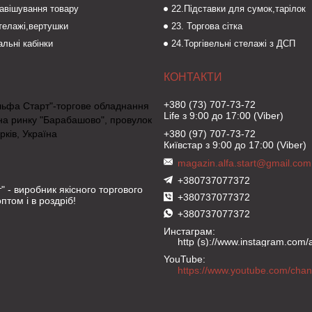
навішування товару
22.Підставки для сумок,тарілок
стелажі,вертушки
23. Торгова сітка
льні кабінки
24.Торгівельні стелажі з ДСП
+380 (73) 707-73-72
льфа Старт"-торгове обладнання
Life з 9:00 до 17:00 (Viber)
на ринку "Барабашово", провулок
рків, Україна
+380 (97) 707-73-72
Київстар з 9:00 до 17:00 (Viber)
magazin.alfa.start@gmail.com
+380737077372
" - виробник якісного торгового
+380737077372
птом і в роздріб!
+380737077372
Инстаграм
http (s)://www.instagram.com/al
YouTube