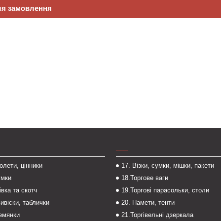
ля замовлення
___
толети, цінники
17. Візки, сумки, мішки, пакети
умки
18.Торгове ваги
івка та скотч
19.Торгові парасольки, столи
вивіски, таблички
20. Намети, тенти
темянки
21.Торгівельні дзеркала