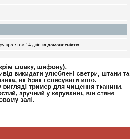
ру протягом 14 днів
за домовленістю
(крім шовку, шифону).
ивід викидати улюблені светри, штани та
авка, як брак і списувати його.
у вигляді тример для чищення тканини.
стий, зручний у керуванні, він стане
овому залі.