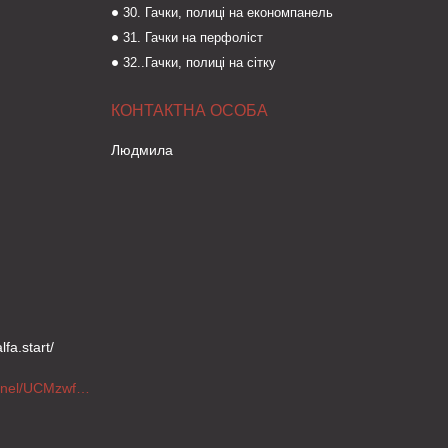
30. Гачки, полиці на економпанель
31. Гачки на перфоліст
32..Гачки, полиці на сітку
Людмила
fa.start/
https://www.youtube.com/channel/UCMzwfuPdxogFIKF_nELVFNw