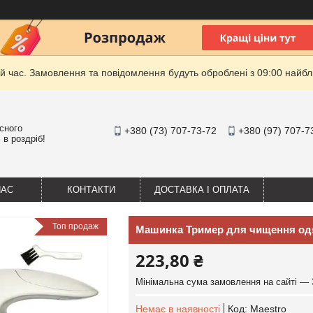
й час. Замовлення та повідомлення будуть оброблені з 09:00 найбли
існого
+380 (73) 707-73-72
+380 (97) 707-7
 в роздріб!
НАС
КОНТАКТИ
ДОСТАВКА І ОПЛАТА
Топ продаж
Машинка Тример для чищення одяг
223,80 ₴
Мінімальна сума замовлення на сайті — 
Немає в наявності
Код:
Maestro