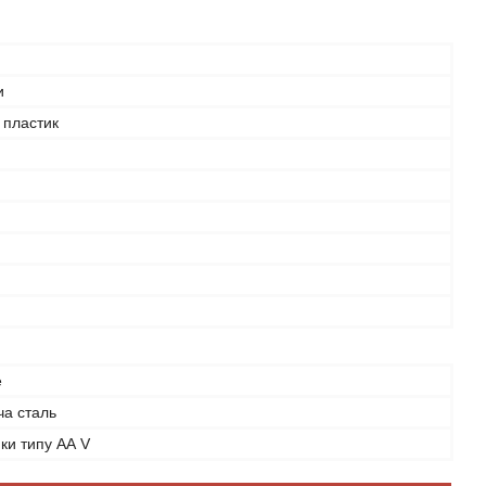
и
 пластик
е
ча сталь
ки типу АА V