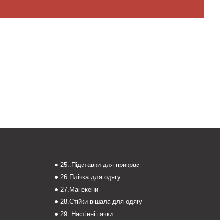
___
25..Підставки для прикрас
26.Плічка для одягу
27.Манекени
28.Стійки-вішала для одягу
29. Настінні гачки