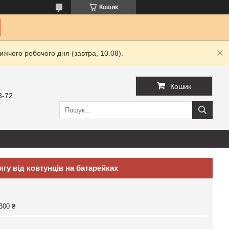
Кошик
жчого робочого дня (завтра, 10.08).
Кошик
3-72
у від ковтунців на батарейках
300 ₴