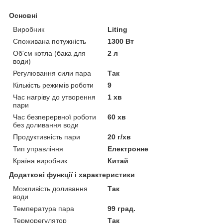
Основні
Виробник
Liting
Споживана потужність
1300 Вт
Об'єм котла (бака для
2 л
води)
Регулювання сили пара
Так
Кількість режимів роботи
9
Час нагріву до утворення
1 хв
пари
Час безперервної роботи
60 хв
без доливання води
Продуктивність пари
20 г/хв
Тип управління
Електронне
Країна виробник
Китай
Додаткові функції і характеристики
Можливість доливання
Так
води
Температура пара
99 град.
Терморегулятор
Так