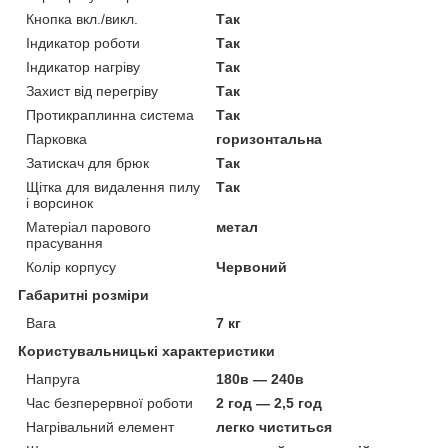
Кнопка вкл./викл.
Так
Індикатор роботи
Так
Індикатор нагріву
Так
Захист від перегріву
Так
Протикраплинна система
Так
Парковка
горизонтальна
Затискач для брюк
Так
Щітка для видалення пилу
Так
і ворсинок
Матеріал парового
метал
прасування
Колір корпусу
Червоний
Габаритні розміри
Вага
7 кг
Користувальницькі характеристики
Напруга
180в — 240в
Час безперервної роботи
2 год — 2,5 год
Нагрівальний елемент
легко чиститься