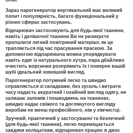
Зараз парогенератор вертикальний має великий
попит і популярність, багато функціональний у
різних сферах застосувань.
Відпарювач застосовують для будь-якої тканини,
навіть і делікатної тканини Ви не ризикуєте
пропалити легкий повітряний матеріал, як це
трапляється під час прасування праскою. За
допомогою відпарювача можна упорядкувати
навіть одяг із натурального хутра, пара дбайливо
очистить ворсинки розпрямить їх і поверне вашій
шубі ідеальний зовнішній вигляд.
Парогенератор потужний легко та швидко
справляється зі складками,
без зусиль і витрати
часу надасть акуратний і охайний вигляд одягу, не
залишає заломів і пошкоджень на тканинах,
швидко надає свіжого та доглянутого вигляду
виробам не менш професійного, ніж у хімчистці.
Зручний, практичний у застосуванні та
безпечний
(для будь-якої тканини),
легко переміщається
завдяки коліщаткам, відпарювач працює в двоє