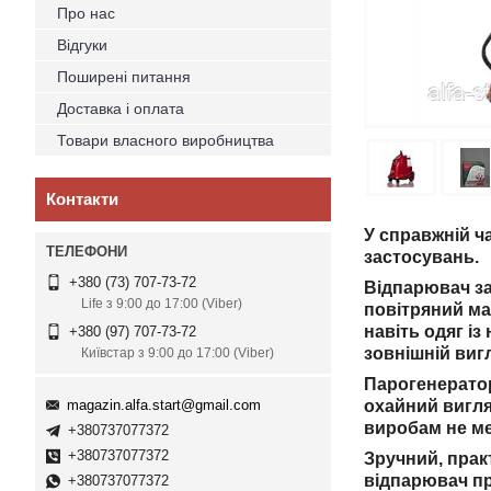
Про нас
Відгуки
Поширені питання
Доставка і оплата
Товари власного виробництва
Контакти
У справжній ч
застосувань.
+380 (73) 707-73-72
Відпарювач за
Life з 9:00 до 17:00 (Viber)
повітряний ма
навіть одяг і
+380 (97) 707-73-72
зовнішній виг
Київстар з 9:00 до 17:00 (Viber)
Парогенератор
magazin.alfa.start@gmail.com
охайний вигля
виробам не ме
+380737077372
+380737077372
Зручний, прак
відпарювач пр
+380737077372