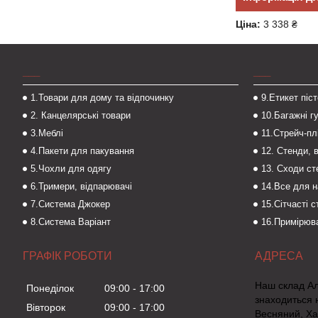
Ціна:
3 338 ₴
___
___
1.Товари для дому та відпочинку
9.Етикет піс
2. Канцелярські товари
10.Багажні г
3.Меблі
11.Стрейч-пл
4.Пакети для пакування
12. Стенди, 
5.Чохли для одягу
13. Сходи с
6.Тримери, відпарювачі
14.Все для 
7.Система Джокер
15.Сітчасті 
8.Система Варіант
16.Примірюва
ГРАФІК РОБОТИ
Наш склад А
Понеділок
09:00
17:00
знаходиться 
Вівторок
09:00
17:00
Весняний, Ха