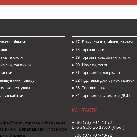
___
толети, цінники
17. Візки, сумки, мішки, пакети
умки
18.Торгове ваги
івка та скотч
19.Торгові парасольки, столи
вивіски, таблички
20. Намети, тенти
темянки
21.Торгівельні дзеркала
навішування товару
22.Підставки для сумок,тарілок
стелажі,вертушки
23. Торгова сітка
льні кабінки
24.Торгівельні стелажі з ДСП
+380 (73) 707-73-72
льфа Старт"-торгове обладнання
Life з 9:00 до 17:00 (Viber)
на ринку "Барабашово", провулок
рків, Україна
+380 (97) 707-73-72