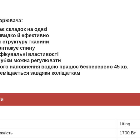
парювача:
є складок на одязі
видко й ефективно
 структуру тканини
антажує спину
фікувальні властивості
рубки можна регулювати
ого наповнення водою працює безперервно 45 хв.
реміщається завдяки коліщаткам
ки
Liting
жність
1700 Вт