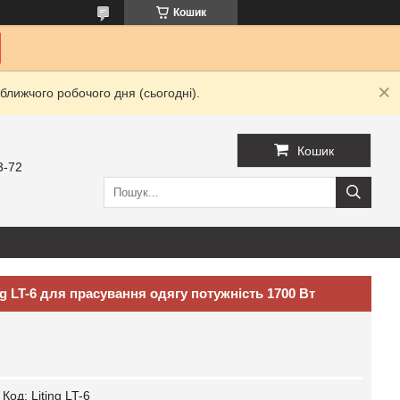
Кошик
ближчого робочого дня (сьогодні).
Кошик
3-72
g LT-6 для прасування одягу потужність 1700 Вт
Код:
Liting LT-6