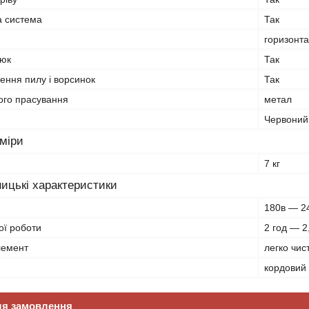
 система
Так
горизонт
рюк
Так
ення пилу і ворсинок
Так
ого прасування
метал
Червоний
зміри
7 кг
ицькі характеристики
180в — 2
ої роботи
2 год — 2
лемент
легко чис
кордовий 
ля замовлення