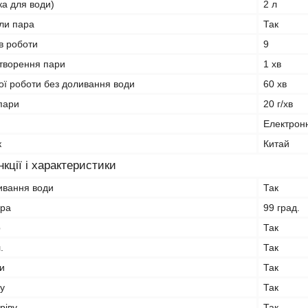
ка для води)
2 л
ли пара
Так
ів роботи
9
утворення пари
1 хв
ої роботи без доливання води
60 хв
пари
20 г/хв
Електрон
к
Китай
кції і характеристики
ивання води
Так
ара
99 град.
р
Так
.
Так
и
Так
ву
Так
ріву
Так