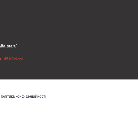
fa.start/
https://www.youtube.com/channel/UCMzwfuPdxogFIKF_nELVFNw
Політика конфіденційності