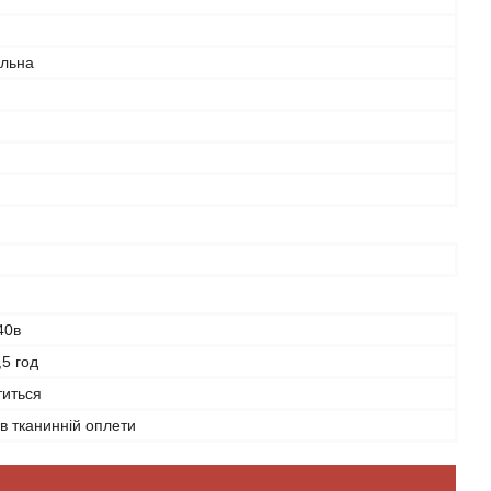
альна
40в
,5 год
титься
в тканинній оплети