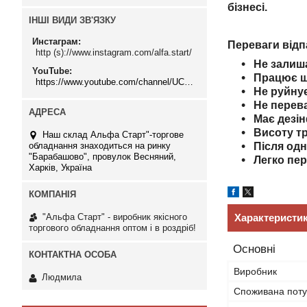
бізнесі.
ІНШІ ВИДИ ЗВ'ЯЗКУ
Инстаграм
Переваги від
http (s)://www.instagram.com/alfa.start/
Не залиша
YouTube
Працює ш
https://www.youtube.com/channel/UCMzwfuPdxogFIKF_nELVFNw
Не руйнує
Не перев
Має дезін
Висоту т
Наш склад Альфа Старт"-торгове
обладнання знаходиться на ринку
Після одн
"Барабашово", провулок Весняний,
Легко пе
Харків, Україна
"Альфа Старт" - виробник якісного
Характеристи
торгового обладнання оптом і в роздріб!
Основні
Виробник
Людмила
Споживана поту