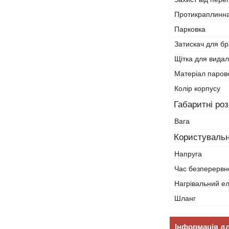
Протикраплинна
Парковка
Затискач для б
Щітка для видал
Матеріал паров
Колір корпусу
Габаритні ро
Вага
Користувальн
Напруга
Час безперервн
Нагрівальний е
Шланг
Інформація д