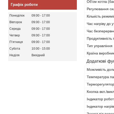
Об'єм котла (ба
Графік роботи
Регулювання си
Понеділок
09:00
17:00
Кількість режим
Вівторок
09:00
17:00
Час нагріву до 
Середа
09:00
17:00
Час безперервн
Четвер
09:00
17:00
Продуктивність 
Пʼятниця
09:00
17:00
Тип управління
Субота
10:00
15:00
Країна виробни
Неділя
Вихідний
Додаткові фун
Можливість дол
Температура п
Терморегулято
Кнопка вкл./викл
Індикатор робот
Індикатор нагрі
Захист від перег