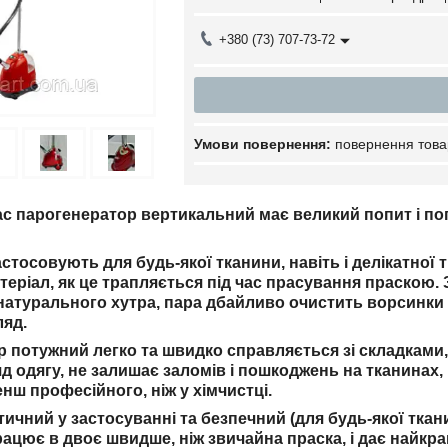
+380 (73) 707-73-72
повернення това
ас парогенератор вертикальний має великий попит і по
стосовують для будь-якої тканини, навіть і делікатної
теріал, як це трапляється під час прасування праско
з натурального хутра, пара дбайливо очистить ворсинки
ляд.
 потужний легко та швидко справляється зі складками
д одягу, не залишає заломів і пошкоджень на тканинах,
нш професійного, ніж у хімчистці.
тичний у застосуванні та
безпечний (для будь-якої ткан
ацює в двоє швидше, ніж звичайна праска, і дає найкр