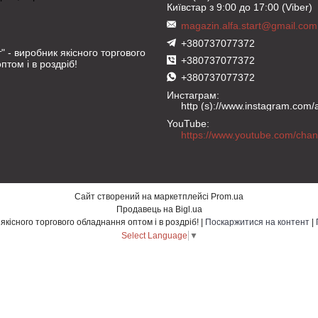
Київстар з 9:00 до 17:00 (Viber)
magazin.alfa.start@gmail.com
+380737077372
" - виробник якісного торгового
+380737077372
птом і в роздріб!
+380737077372
Инстаграм
http (s)://www.instagram.com/al
YouTube
Сайт створений на маркетплейсі
Prom.ua
Продавець на Bigl.ua
"Альфа Старт" - виробник якісного торгового обладнання оптом і в роздріб! |
Поскаржитися на контент
|
Select Language
▼