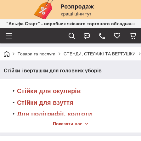
"Альфа Старт" - виробник якісного торгового обладнання о
Товари та послуги
СТЕНДИ, СТЕЛАЖІ ТА ВЕРТУШКИ
Стійки і вертушки для головних уборів
Стійки для окулярів
Стійки для взуття
Для поліграфії, колготи
Показати все
Стійки для насіння, спецій
Контейнери для розпродажу