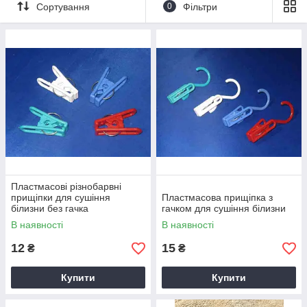
Сортування
0
Фільтри
Розкладні стільці
Розкладні столи
Пластмасові різнобарвні
прищіпки для сушіння
Пластмасова прищіпка з
білизни без гачка
гачком для сушіння білизни
В наявності
В наявності
12
15
₴
₴
Купити
Купити