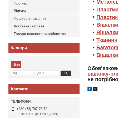
Металев
Про нас
Пластма
Відгуки
Пластик
Поширені питання
Вішалки
Доставка і оплата
Вішалки
Товари власного виробництва
Тканинн
Багатоя
Фільтри
Вішалки
Ціна
Обов'язков
вішалку-пл
не потрібно
Контакти
+380 (73) 707-73-72
Life з 9:00 до 17:00 (Viber)