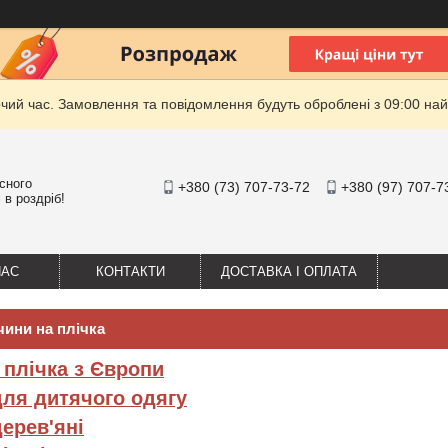
очий час. Замовлення та повідомлення будуть оброблені з 09:00 най
існого
+380 (73) 707-73-72
+380 (97) 707-7
 в роздріб!
НАС
КОНТАКТИ
ДОСТАВКА І ОПЛАТА
чини на плічка
 плічка з Європи
для дитячого одягу
дерев'яні