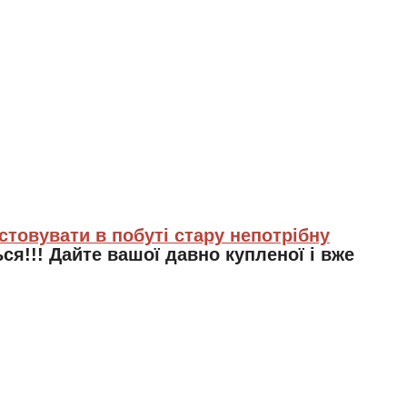
стовувати в побуті стару непотрібну
ся!!! Дайте вашої давно купленої і вже