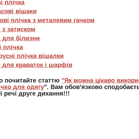
і плічка
сові вішаки
ові плічка з металевим гачком
 з затиском
 для білизни
і плічка
русні плічка вішалки
 для краваток і шарфів
о почитайте статтю
"Як можна цікаво викори
ічко для одягу
". Вам обов'язково сподобаєть
ї речі друге дихання!!!