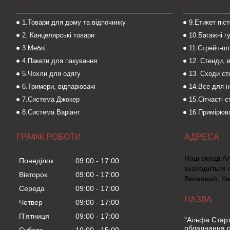
___
___
1.Товари для дому та відпочинку
9.Етикет піс
2. Канцелярські товари
10.Багажні г
3.Меблі
11.Стрейч-пл
4.Пакети для пакування
12. Стенди, 
5.Чохли для одягу
13. Сходи с
6.Тримери, відпарювачі
14.Все для 
7.Система Джокер
15.Сітчасті 
8.Система Варіант
16.Примірюва
ГРАФІК РОБОТИ
Наш склад А
Понеділок
09:00
17:00
знаходиться 
Вівторок
09:00
17:00
Весняний, Ха
Середа
09:00
17:00
Четвер
09:00
17:00
Пʼятниця
09:00
17:00
"Альфа Старт
обладнання о
Субота
10:00
15:00