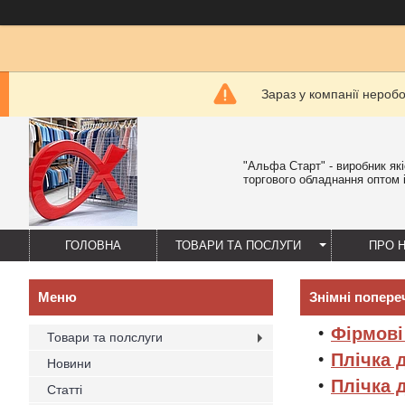
Зараз у компанії нероб
"Альфа Старт" - виробник як
торгового обладнання оптом і
ГОЛОВНА
ТОВАРИ ТА ПОСЛУГИ
ПРО 
Знімні попере
Фірмові
Товари та полслуги
Плічка 
Новини
Плічка 
Статті