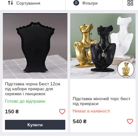
Підставки для кілець
Сортування
0
Фільтри
Підставка чорна Бюст 12см
під набори прикрас для
сережки і ланцюжок
Підставка жіночий торс бюст
Готово до відправки
під прикраси
150
Немає в наявності
₴
540
₴
Купити