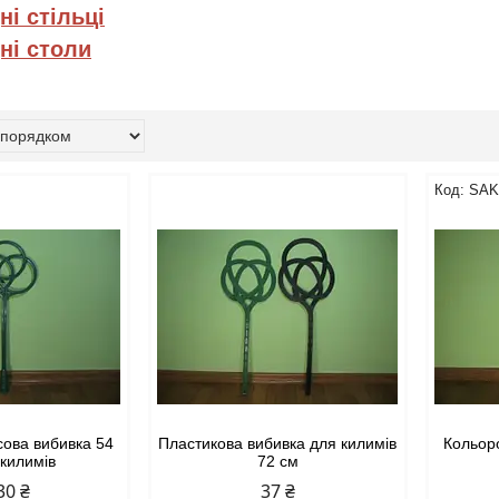
ні стільці
ні столи
SAK
сова вибивка 54
Пластикова вибивка для килимів
Кольор
 килимів
72 см
30 ₴
37 ₴