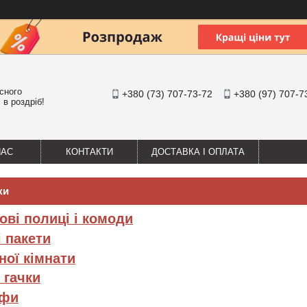
існого
+380 (73) 707-73-72
+380 (97) 707-7
 в роздріб!
НАС
КОНТАКТИ
ДОСТАВКА І ОПЛАТА
ки
ові полиці і комоди
і пакети
ної кімнати
 гачки
уфи