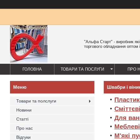
"Альфа Старт" - виробник як
торгового обладнання оптом і
ГОЛОВНА
ТОВАРИ ТА ПОСЛУГИ
ПРО 
Швабри і віни
Пластик
Товари та полслуги
Сміттєв
Новини
Для ван
Статті
Меблеві
Про нас
М'які п
Відгуки