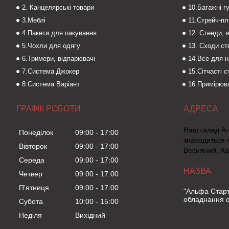
2. Канцелярські товари
10.Багажні г
3.Меблі
11.Стрейч-пл
4.Пакети для пакування
12. Стенди, 
5.Чохли для одягу
13. Сходи с
6.Тримери, відпарювачі
14.Все для 
7.Система Джокер
15.Сітчасті 
8.Система Варіант
16.Примірюва
ГРАФІК РОБОТИ
Наш склад А
Понеділок
09:00
17:00
знаходиться 
Вівторок
09:00
17:00
Весняний, Ха
Середа
09:00
17:00
Четвер
09:00
17:00
Пʼятниця
09:00
17:00
"Альфа Старт
обладнання о
Субота
10:00
15:00
Неділя
Вихідний