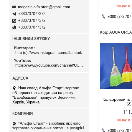
Немає в 
magazin.alfa.start@gmail.com
+380737077372
+380 (73) 707
+380737077372
+380737077372
AQUA ORC
ІНШІ ВИДИ ЗВ'ЯЗКУ
Инстаграм
http (s)://www.instagram.com/alfa.start/
YouTube
https://www.youtube.com/channel/UCMzwfuPdxogFIKF_nELVFNw
Наш склад Альфа Старт"-торгове
обладнання знаходиться на ринку
"Барабашово", провулок Весняний,
Кольоровий пл
Харків, Україна
65
111
Немає в 
"Альфа Старт" - виробник якісного
торгового обладнання оптом і в роздріб!
+380 (73) 707