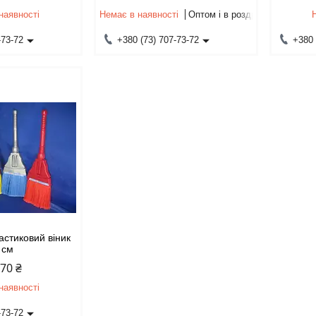
наявності
Немає в наявності
Оптом і в роздріб
-73-72
+380 (73) 707-73-72
+380 
A
астиковий віник
 см
,70 ₴
наявності
-73-72