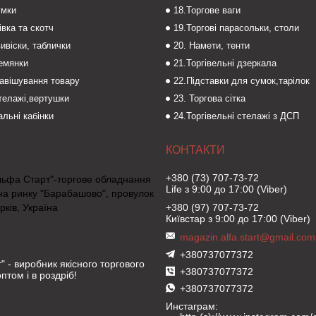
умки
18.Торгове ваги
івка та скотч
19.Торгові парасольки, столи
вивіски, таблички
20. Намети, тенти
темянки
21.Торгівельні дзеркала
навішування товару
22.Підставки для сумок,тарілок
стелажі,вертушки
23. Торгова сітка
льні кабінки
24.Торгівельні стелажі з ДСП
+380 (73) 707-73-72
льфа Старт"-торгове обладнання
Life з 9:00 до 17:00 (Viber)
на ринку "Барабашово", провулок
рків, Україна
+380 (97) 707-73-72
Київстар з 9:00 до 17:00 (Viber)
magazin.alfa.start@gmail.com
+380737077372
" - виробник якісного торгового
+380737077372
птом і в роздріб!
+380737077372
Инстаграм