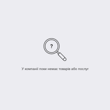
бетонна стіна-так як сітка більш
гнучкіше, ніж бетон,і може згинатися під
зміною ґрунту.
У компанії поки немає товарів або послуг