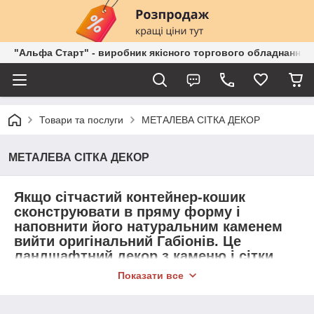
"Альфа Старт" - виробник якісного торгового обладнання о
Товари та послуги
МЕТАЛЕВА СІТКА ДЕКОР
МЕТАЛЕВА СІТКА ДЕКОР
Якщо сітчастий контейнер-кошик
сконструювати в пряму форму і
наповнити його натуральним каменем
вийти оригінальний Габіонів. Це
ландшафтний декор з каменю і сітки
виконає роль прикраси або
Показати все
зміцнювальною конструкцією. Габион з
металевої сітки набагато зручніше,ніж