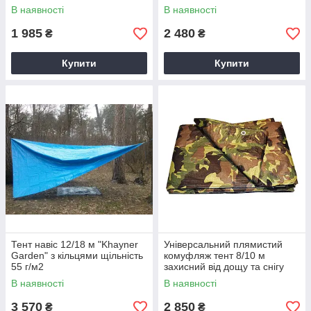
В наявності
В наявності
1 985
2 480
₴
₴
Купити
Купити
Тент навіс 12/18 м "Khayner
Універсальний плямистий
Garden" з кільцями щільність
комуфляж тент 8/10 м
55 г/м2
захисний від дощу та снігу
В наявності
В наявності
3 570
2 850
₴
₴