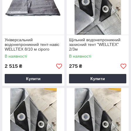
Універсальний
Щільний водонепроникний
водонепроникний тент-навіс
захисний тент "WELLTEX"
WELLTEX 8/10 м сірого
2/3м
кольору
В наявності
В наявності
2 515
275
₴
₴
Купити
Купити