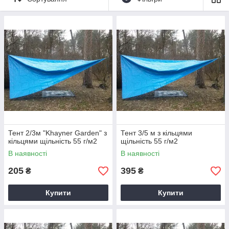
Тент 2/3м "Khayner Garden" з
Тент 3/5 м з кільцями
кільцями щільність 55 г/м2
щільність 55 г/м2
В наявності
В наявності
205
395
₴
₴
Купити
Купити