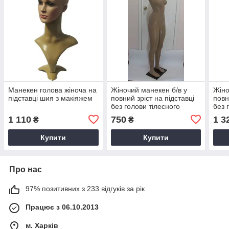
Манекен голова жіноча на
Жіночий манекен б/в у
Жіно
підставці шия з макіяжем
повний зріст на підставці
повн
без голови тілесного
без 
кольору
коль
1 110
750
1 3
₴
₴
Купити
Купити
Про нас
97% позитивних з 233 відгуків за рік
Працює з 06.10.2013
м. Харків