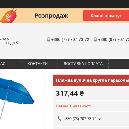
існого
+380 (73) 707-73-72
+380 (97) 707-7
 в роздріб!
НАС
КОНТАКТИ
ДОСТАВКА І ОПЛАТА
Пляжна вулична кругла парасольк
317,44 ₴
Немає в наявності
+380 (73) 707-73-72