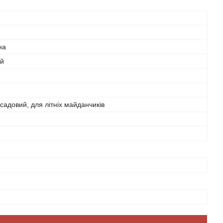
на
ий
садовий, для літніх майданчиків