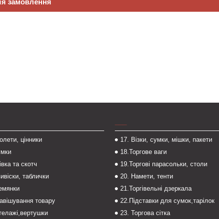
ля замовлення
___
толети, цінники
17. Візки, сумки, мішки, пакети
умки
18.Торгове ваги
івка та скотч
19.Торгові парасольки, столи
вивіски, таблички
20. Намети, тенти
темянки
21.Торгівельні дзеркала
навішування товару
22.Підставки для сумок,тарілок
стелажі,вертушки
23. Торгова сітка