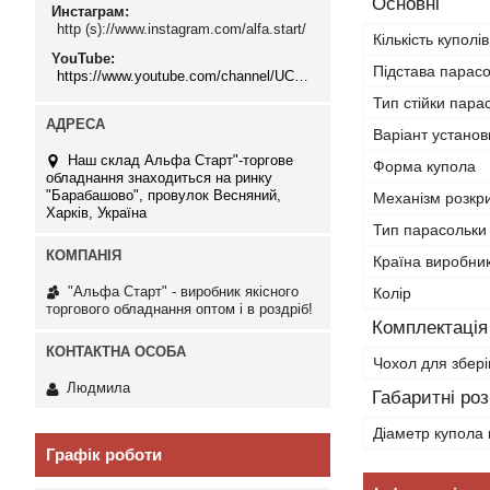
Основні
Инстаграм
http (s)://www.instagram.com/alfa.start/
Кількість куполів
YouTube
Підстава парас
https://www.youtube.com/channel/UCMzwfuPdxogFIKF_nELVFNw
Тип стійки пара
Варіант установ
Наш склад Альфа Старт"-торгове
Форма купола
обладнання знаходиться на ринку
"Барабашово", провулок Весняний,
Механізм розкр
Харків, Україна
Тип парасольки
Країна виробни
"Альфа Старт" - виробник якісного
Колір
торгового обладнання оптом і в роздріб!
Комплектація
Чохол для збері
Людмила
Габаритні ро
Діаметр купола
Графік роботи