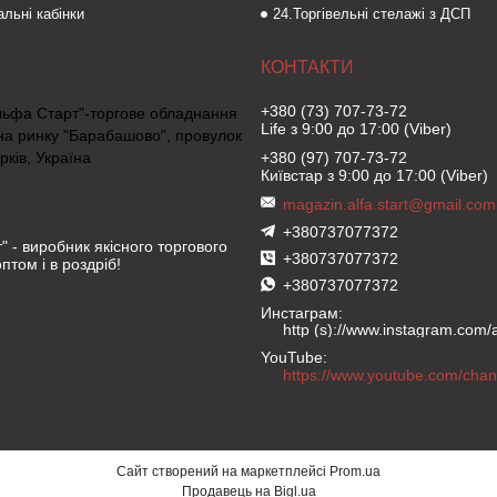
льні кабінки
24.Торгівельні стелажі з ДСП
+380 (73) 707-73-72
льфа Старт"-торгове обладнання
Life з 9:00 до 17:00 (Viber)
на ринку "Барабашово", провулок
рків, Україна
+380 (97) 707-73-72
Київстар з 9:00 до 17:00 (Viber)
magazin.alfa.start@gmail.com
+380737077372
" - виробник якісного торгового
+380737077372
птом і в роздріб!
+380737077372
Инстаграм
http (s)://www.instagram.com/al
YouTube
Сайт створений на маркетплейсі
Prom.ua
Продавець на Bigl.ua