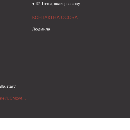
32..Гачки, полиці на сітку
Людмила
fa.start/
https://www.youtube.com/channel/UCMzwfuPdxogFIKF_nELVFNw