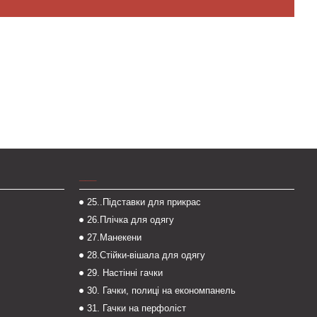
___
25..Підставки для прикрас
26.Плічка для одягу
27.Манекени
28.Стійки-вішала для одягу
29. Настінні гачки
30. Гачки, полиці на економпанель
31. Гачки на перфоліст