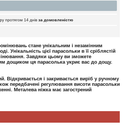
ру протягом 14 днів
за домовленістю
ромінювань стане унікальним і незамінним
і. Унікальність цієї парасольки в її сріблястій
омінювання. Завдяки цьому ви зможете
ким дощиком ця парасолька укриє вас до дощу.
й. Відкривається і закривається виріб у ручному
Також передбачені регулювання висоти парасольки
женні. Металева ніжка має загострений