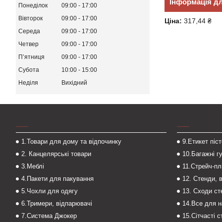
Інформація д
Понеділок
09:00
17:00
Вівторок
09:00
17:00
Ціна:
317,44 ₴
Середа
09:00
17:00
Четвер
09:00
17:00
Пʼятниця
09:00
17:00
Субота
10:00
15:00
Неділя
Вихідний
___
___
1.Товари для дому та відпочинку
9.Етикет піс
2. Канцелярські товари
10.Багажні г
3.Меблі
11.Стрейч-пл
4.Пакети для пакування
12. Стенди, 
5.Чохли для одягу
13. Сходи с
6.Тримери, відпарювачі
14.Все для 
7.Система Джокер
15.Сітчасті 