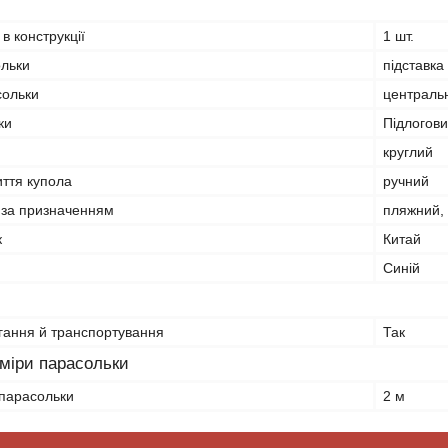
 в конструкції
1 шт.
ольки
підставка
сольки
централь
ки
Підлогов
круглий
иття купола
ручний
 за призначенням
пляжний, 
к
Китай
Синій
гання й транспортування
Так
зміри парасольки
 парасольки
2 м