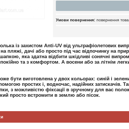
повернення това
олька із захистом Anti-UV від ультрафіолетових вип
а пляжі, дачі або просто під час відпочинку на природ
д шапкою, яка здатна відбити шкідливі сонячні випр
покійно та з комфортом. А восени або за літнім лег
же бути виготовлена у двох кольорах: синій і зелени
помогою простих і, водночас, надійних затискачів. 
апки, з можливістю фіксації в зручному для вас поло
кий просто встромити в землю або пісок.
ки