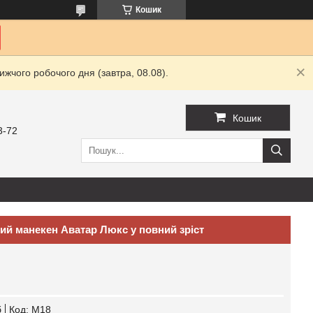
Кошик
жчого робочого дня (завтра, 08.08).
Кошик
3-72
ий манекен Аватар Люкс у повний зріст
б
Код:
М18