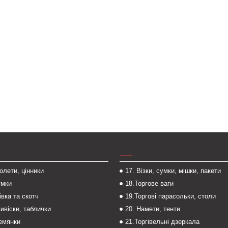
___
толети, цінники
17. Візки, сумки, мішки, пакети
умки
18.Торгове ваги
івка та скотч
19.Торгові парасольки, столи
вивіски, таблички
20. Намети, тенти
темянки
21.Торгівельні дзеркала