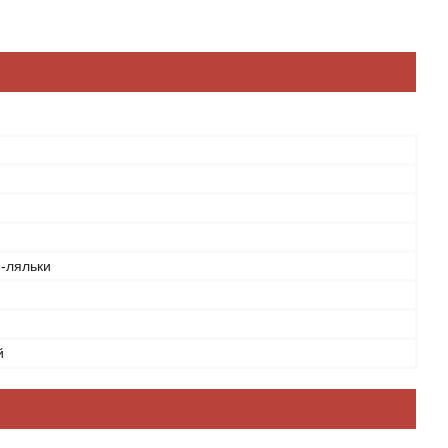
-ляльки
й