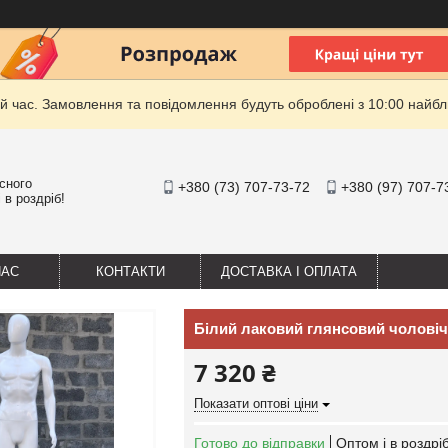
й час. Замовлення та повідомлення будуть оброблені з 10:00 найбли
існого
+380 (73) 707-73-72
+380 (97) 707-7
 в роздріб!
НАС
КОНТАКТИ
ДОСТАВКА І ОПЛАТА
Білий лаковий глянсовий чоловіч
7 320 ₴
Показати оптові ціни
Готово до відправки
Оптом і в роздрі