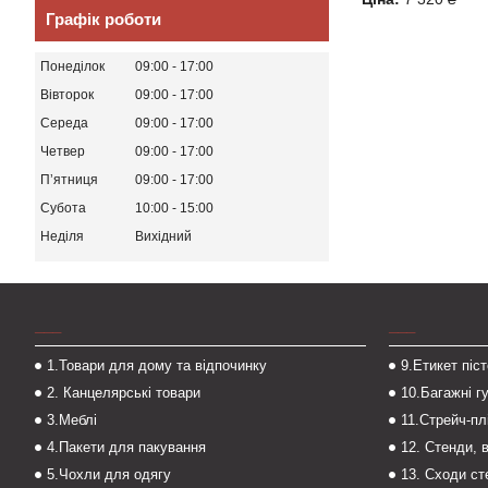
Графік роботи
Понеділок
09:00
17:00
Вівторок
09:00
17:00
Середа
09:00
17:00
Четвер
09:00
17:00
Пʼятниця
09:00
17:00
Субота
10:00
15:00
Неділя
Вихідний
___
___
1.Товари для дому та відпочинку
9.Етикет піс
2. Канцелярські товари
10.Багажні г
3.Меблі
11.Стрейч-пл
4.Пакети для пакування
12. Стенди, 
5.Чохли для одягу
13. Сходи с