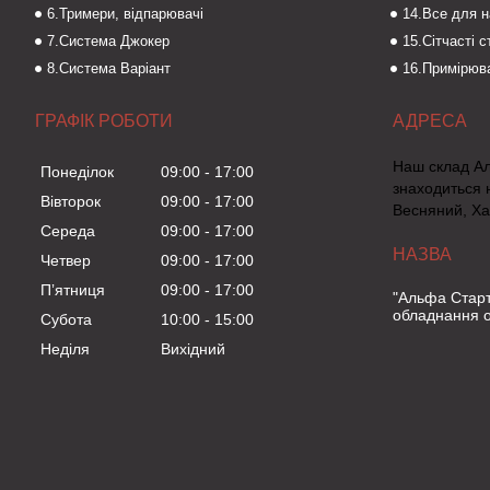
6.Тримери, відпарювачі
14.Все для 
7.Система Джокер
15.Сітчасті 
8.Система Варіант
16.Примірюва
ГРАФІК РОБОТИ
Наш склад А
Понеділок
09:00
17:00
знаходиться 
Вівторок
09:00
17:00
Весняний, Ха
Середа
09:00
17:00
Четвер
09:00
17:00
Пʼятниця
09:00
17:00
"Альфа Старт
обладнання о
Субота
10:00
15:00
Неділя
Вихідний