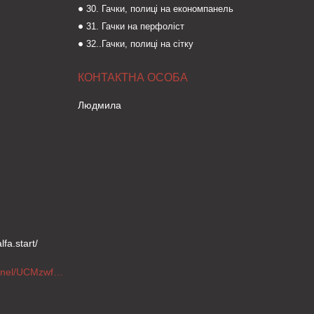
30. Гачки, полиці на економпанель
31. Гачки на перфоліст
32..Гачки, полиці на сітку
Людмила
fa.start/
https://www.youtube.com/channel/UCMzwfuPdxogFIKF_nELVFNw