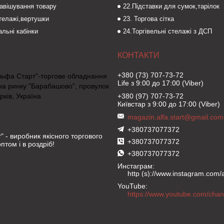
навішування товару
22.Підставки для сумок,тарілок
стелажі,вертушки
23. Торгова сітка
льні кабінки
24.Торгівельні стелажі з ДСП
+380 (73) 707-73-72
льфа Старт"-торгове обладнання
Life з 9:00 до 17:00 (Viber)
на ринку "Барабашово", провулок
рків, Україна
+380 (97) 707-73-72
Київстар з 9:00 до 17:00 (Viber)
magazin.alfa.start@gmail.com
+380737077372
" - виробник якісного торгового
+380737077372
птом і в роздріб!
+380737077372
Инстаграм
http (s)://www.instagram.com/al
YouTube