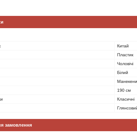
ки
к
Китай
Пластик
Чоловічі
Білий
Манекени
190 см
ки
Класичні
Глянсови
ля замовлення