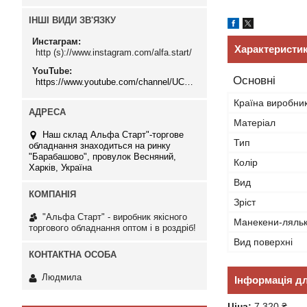
ІНШІ ВИДИ ЗВ'ЯЗКУ
Инстаграм
Характеристи
http (s)://www.instagram.com/alfa.start/
YouTube
Основні
https://www.youtube.com/channel/UCMzwfuPdxogFIKF_nELVFNw
Країна виробни
Матеріал
Наш склад Альфа Старт"-торгове
Тип
обладнання знаходиться на ринку
"Барабашово", провулок Весняний,
Колір
Харків, Україна
Вид
Зріст
"Альфа Старт" - виробник якісного
Манекени-ляль
торгового обладнання оптом і в роздріб!
Вид поверхні
Людмила
Інформація д
Ціна:
7 320 ₴