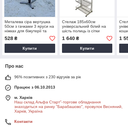
Металева сіра вертушка
Стелаж 185х60см
Сте
50см з гачками 3 яруси на
універсальний білий на
унів
ніжках для біжутерії та
шість полиць із сітки
коши
брелків
528
1 640
1 5
₴
₴
Купити
Купити
Про нас
96% позитивних з 230 відгуків за рік
Працює з 06.10.2013
м. Харків
Наш склад Альфа Старт"-торгове обладнання
знаходиться на ринку "Барабашово", провулок Весняний,
Харків, Україна
Контакти