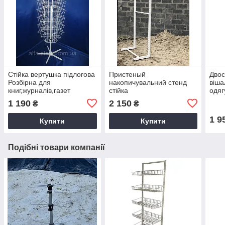
Стійка вертушка підлогова
Пристеный
Двос
Розбірна для
накопичувальний стенд
віша
книг,журналів,газет
стійка
одяг
1 190
2 150
₴
₴
1 9
Купити
Купити
Подібні товари компанії