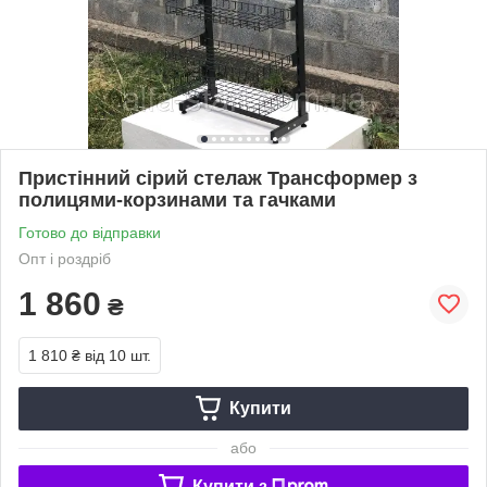
Пристінний сірий стелаж Трансформер з
полицями-корзинами та гачками
Готово до відправки
Опт і роздріб
1 860
₴
1 810 ₴
від 10 шт.
Купити
або
Купити з