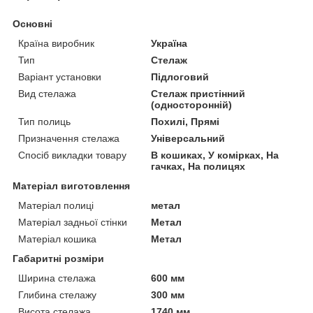
Основні
Країна виробник
Україна
Тип
Стелаж
Варіант установки
Підлоговий
Вид стелажа
Стелаж пристінний
(односторонній)
Тип полиць
Похилі, Прямі
Призначення стелажа
Універсальний
Спосіб викладки товару
В кошиках, У комірках, На
гачках, На полицях
Матеріал виготовлення
Матеріал полиці
метал
Матеріал задньої стінки
Метал
Матеріал кошика
Метал
Габаритні розміри
Ширина стелажа
600 мм
Глибина стелажу
300 мм
Висота стелажа
1740 мм