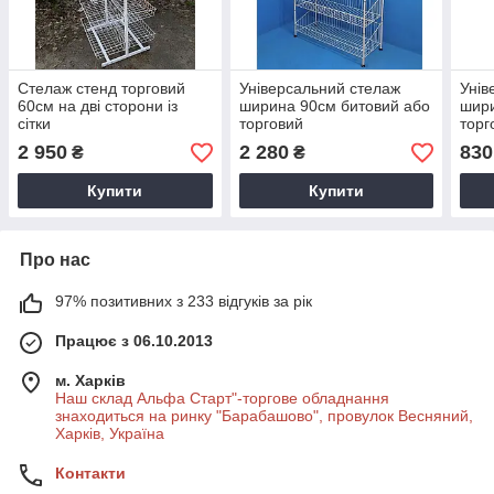
Стелаж стенд торговий
Універсальний стелаж
Унів
60см на дві сторони із
ширина 90см битовий або
шири
сітки
торговий
торг
2 950
2 280
830
₴
₴
Купити
Купити
Про нас
97% позитивних з 233 відгуків за рік
Працює з 06.10.2013
м. Харків
Наш склад Альфа Старт"-торгове обладнання
знаходиться на ринку "Барабашово", провулок Весняний,
Харків, Україна
Контакти