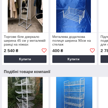
Торгове біле дзеркало
Металева додаткова
Підл
ширина 45 см у металевій
полиця ширина 90см на
подв
рамці на ніжках
стелаж
для 
2 540
400
2 7
₴
₴
Купити
Купити
Подібні товари компанії