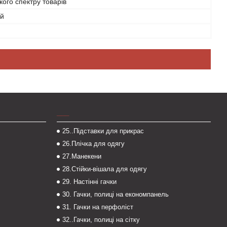
ого спектру товарів
ий
___
25..Підставки для прикрас
26.Плічка для одягу
27.Манекени
28.Стійки-вішала для одягу
29. Настінні гачки
30. Гачки, полиці на економпанель
31. Гачки на перфоліст
32..Гачки, полиці на сітку