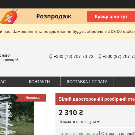
й час. Замовлення та повідомлення будуть оброблені з 09:00 найбли
існого
+380 (73) 707-73-72
+380 (97) 707-7
 в роздріб!
НАС
КОНТАКТИ
ДОСТАВКА І ОПЛАТА
Новинка
Білий двосторонній розбірний ст
2 310 ₴
Показати оптові ціни
Готово до відправки
Оптом і в роздрі