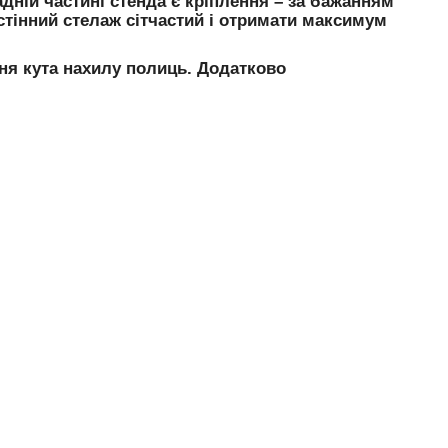
адній частині стенда є кріплення – за бажанням
стінний стелаж сітчастий і отримати максимум
ня кута нахилу полиць. Додатково