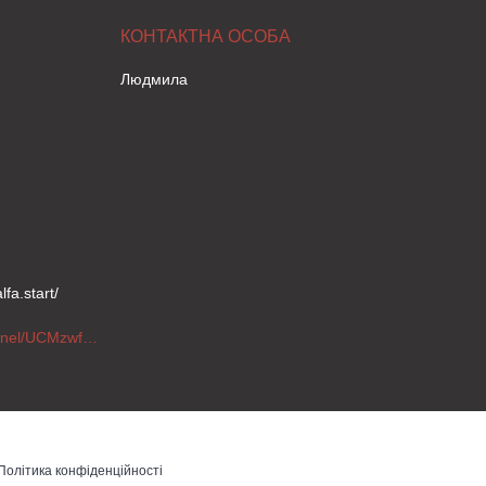
Людмила
fa.start/
https://www.youtube.com/channel/UCMzwfuPdxogFIKF_nELVFNw
Політика конфіденційності