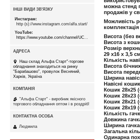
використовува
можна стенд п
ІНШІ ВИДИ ЗВ'ЯЗКУ
продажів у св
Инстаграм
Можливість р
http (s)://www.instagram.com/alfa.start/
комплектація 
YouTube
Висота (без в
https://www.youtube.com/channel/UCMzwfuPdxogFIKF_nELVFNw
Висота з кош
Розмір верхн
29 х16 х 3,5 с
Кількість нав
Наш склад Альфа Старт"-торгове
Висота бічних
обладнання знаходиться на ринку
"Барабашово", провулок Весняний,
Висота передн
Харків, Україна
Ширина навіс
Навісні кошик
Кошик 28х25 (
Кошик 28х23 (
"Альфа Старт" - виробник якісного
Кошик 28х21 (
торгового обладнання оптом і в роздріб!
Кошик 28х19 (
Кількість гач
Довжина гачка
Ширина гачка 
Людмила
Загальна кіль
Одинарна пох