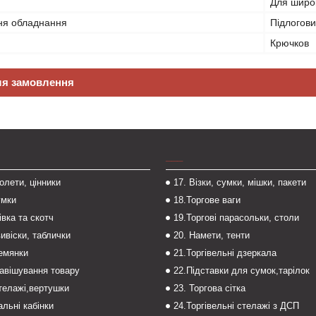
Для широк
ня обладнання
Підлогов
Крючков
ля замовлення
___
толети, цінники
17. Візки, сумки, мішки, пакети
умки
18.Торгове ваги
івка та скотч
19.Торгові парасольки, столи
вивіски, таблички
20. Намети, тенти
темянки
21.Торгівельні дзеркала
навішування товару
22.Підставки для сумок,тарілок
стелажі,вертушки
23. Торгова сітка
льні кабінки
24.Торгівельні стелажі з ДСП