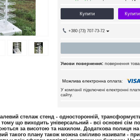
Купити
Купити
+380 (73) 707-73-72
повернення това
У компанії підключені електронні пла
сайту.
талевий стелаж стенд - односторонній, трансформуєть
 тому що виходить універсальний - всі основні сім 
юються за висотою та нахилом. Додаткова полиця на г
ий такого плану також можна сміливо називати - при