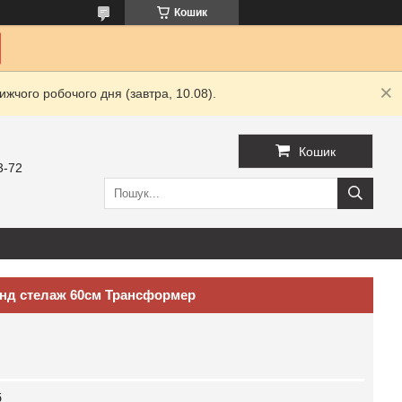
Кошик
жчого робочого дня (завтра, 10.08).
Кошик
3-72
енд стелаж 60см Трансформер
б