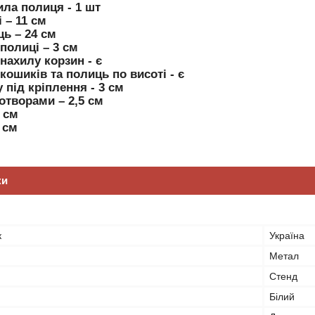
ила полиця - 1 шт
 – 11 см
ь – 24 см
полиці – 3 см
нахилу корзин - є
ошиків та полиць по висоті - є
 під кріплення - 3 см
отворами – 2,5 см
0 см
 см
ки
к
Україна
Метал
Стенд
Білий