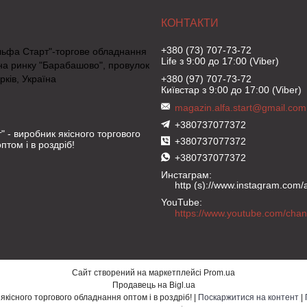
+380 (73) 707-73-72
льфа Старт"-торгове обладнання
Life з 9:00 до 17:00 (Viber)
на ринку "Барабашово", провулок
рків, Україна
+380 (97) 707-73-72
Київстар з 9:00 до 17:00 (Viber)
magazin.alfa.start@gmail.com
+380737077372
" - виробник якісного торгового
+380737077372
птом і в роздріб!
+380737077372
Инстаграм
http (s)://www.instagram.com/al
YouTube
Сайт створений на маркетплейсі
Prom.ua
Продавець на Bigl.ua
"Альфа Старт" - виробник якісного торгового обладнання оптом і в роздріб! |
Поскаржитися на контент
|