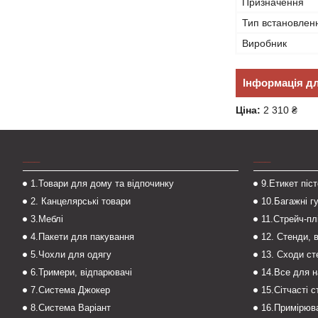
Призначення
Тип встановлен
Виробник
Інформація д
Ціна:
2 310 ₴
___
___
1.Товари для дому та відпочинку
9.Етикет піс
2. Канцелярські товари
10.Багажні г
3.Меблі
11.Стрейч-пл
4.Пакети для пакування
12. Стенди, 
5.Чохли для одягу
13. Сходи с
6.Тримери, відпарювачі
14.Все для 
7.Система Джокер
15.Сітчасті 
8.Система Варіант
16.Примірюва