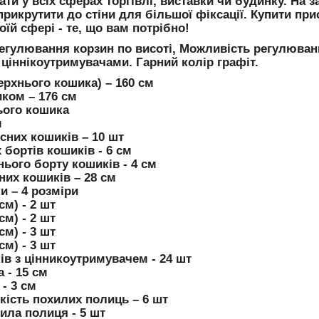
ти у всіх сферах торгівлі, виставки чи будинку. На з
рикрутити до стіни для більшої фіксації. Купити при
оїй сфері - те, що вам потрібно!
егулювання корзин по висоті, Можливість регулюван
ціннікоутримувачами. Гарний колір графіт.
ерхнього кошика) – 160 см
иком – 176 см
ього кошика
м
існих кошиків – 10 шт
 бортів кошиків - 6 см
ього борту кошиків - 4 см
них кошиків – 28 см
и – 4 розміри
см) - 2 шт
см) - 2 шт
см) - 3 шт
см) - 3 шт
ків з цінникоутримувачем - 24 шт
 - 15 см
- 3 см
кість похилих полиць – 6 шт
ила полиця - 5 шт