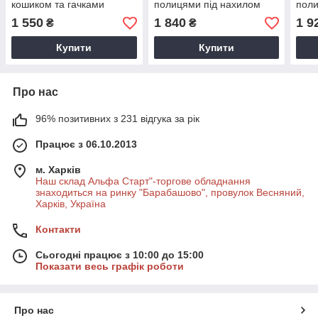
кошиком та гачками
полицями під нахилом
поли
рек
1 550
1 840
1 9
₴
₴
Купити
Купити
Про нас
96% позитивних з 231 відгука за рік
Працює з 06.10.2013
м. Харків
Наш склад Альфа Старт"-торгове обладнання
знаходиться на ринку "Барабашово", провулок Весняний,
Харків, Україна
Контакти
Сьогодні працює з 10:00 до 15:00
Показати весь графік роботи
Про нас