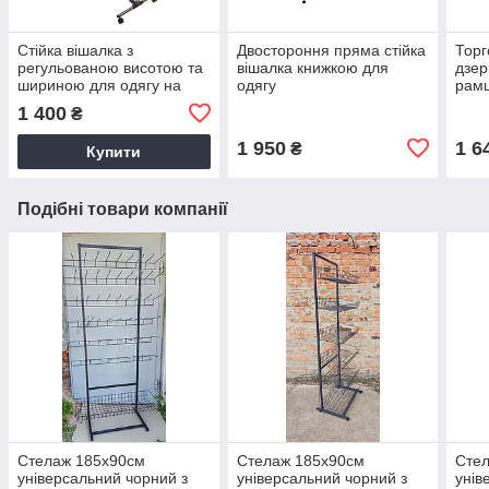
Стійка вішалка з
Двостороння пряма стійка
Торг
регульованою висотою та
вішалка книжкою для
дзер
шириною для одягу на
одягу
рамц
колесах
1 400
₴
1 950
1 6
₴
Купити
Подібні товари компанії
Стелаж 185х90см
Стелаж 185х90см
Сте
універсальний чорний з
універсальний чорний з
унів