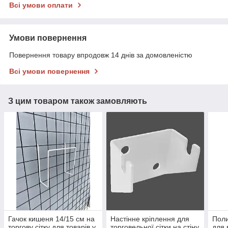
Всі умови оплати
Умови повернення
Повернення товару впродовж 14 днів за домовленістю
Всі умови повернення
З цим товаром також замовляють
Гачок кишеня 14/15 см на
Настінне кріплення для
Поли
торгову сітку для товарів у
торговельної сітки на стіну
для 