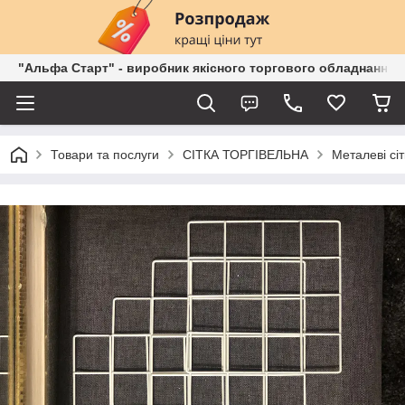
"Альфа Старт" - виробник якісного торгового обладнання о
Товари та послуги
СІТКА ТОРГІВЕЛЬНА
Металеві сі