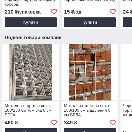
коробці
210
15
24
₴/упаковка
₴/од.
Купити
Купити
Подібні товари компанії
Металева торгова сітка
Металева торгова сітка
Чер
100/150 см комірка 5 см
180/100 см відділення 5
торг
БЕЛА
см БЕЛА
на д
460
349
₴
₴